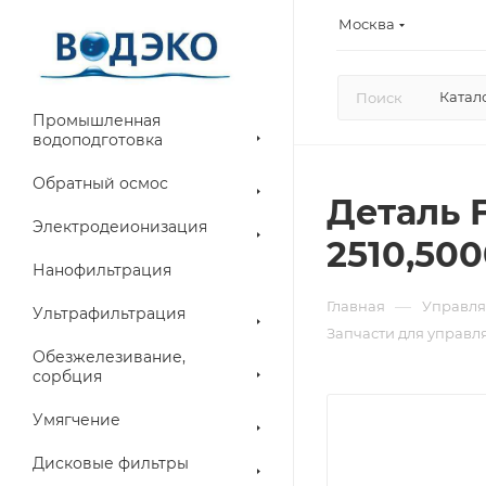
Москва
Катал
Промышленная
водоподготовка
Обратный осмос
Деталь 
Электродеионизация
2510,50
Нанофильтрация
—
Главная
Управля
Ультрафильтрация
Запчасти для управл
Обезжелезивание,
сорбция
Умягчение
Дисковые фильтры