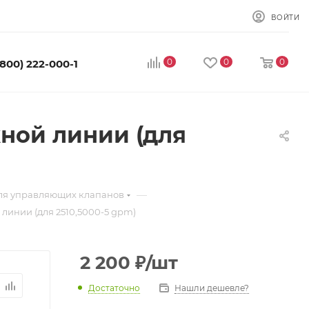
ВОЙТИ
0
0
0
(800) 222-000-1
жной линии (для
—
для управляющих клапанов
 линии (для 2510,5000-5 gpm)
2 200
₽
/шт
Достаточно
Нашли дешевле?