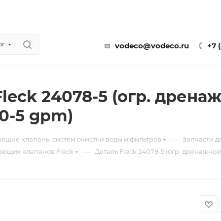
ог
vodeco@vodeco.ru
+7 
Fleck 24078-5 (огр. дрена
00-5 gpm)
—
ющие клапаны систем очистки воды и фильтров
Запчасти 
—
яющих клапанов Fleck
Деталь Fleck 24078-5 (огр. дренажной