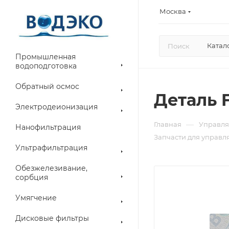
Москва
Катал
Промышленная
водоподготовка
Обратный осмос
Деталь F
Электродеионизация
—
Главная
Управля
Нанофильтрация
Запчасти для управл
Ультрафильтрация
Обезжелезивание,
сорбция
Умягчение
Дисковые фильтры