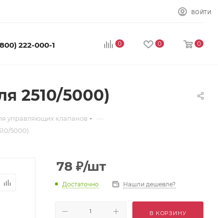
ВОЙТИ
0
0
0
(800) 222-000-1
ля 2510/5000)
—
для управляющих клапанов
510/5000)
78
₽
/шт
Достаточно
Нашли дешевле?
В КОРЗИНУ