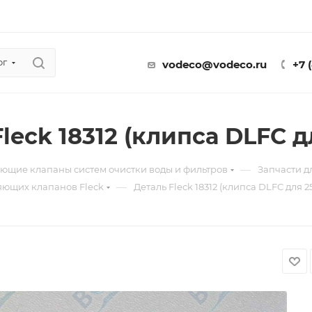
ог
vodeco@vodeco.ru
+7 
leck 18312 (клипса DLFC д
—
ющие клапаны систем очистки воды и фильтров
Запчасти 
—
яющих клапанов Fleck
Деталь Fleck 18312 (клипса DLFC для 2