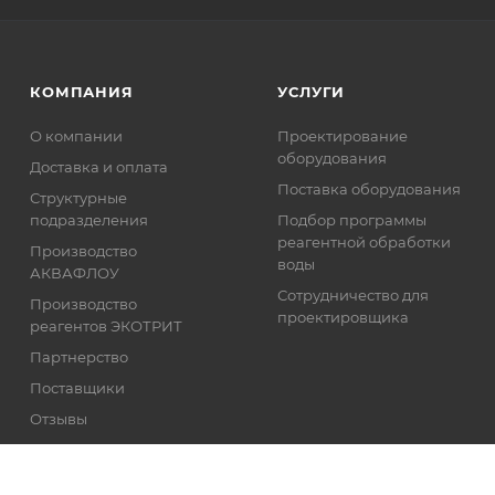
КОМПАНИЯ
УСЛУГИ
О компании
Проектирование
оборудования
Доставка и оплата
Поставка оборудования
Структурные
подразделения
Подбор программы
реагентной обработки
Производство
воды
АКВАФЛОУ
Сотрудничество для
Производство
проектировщика
реагентов ЭКОТРИТ
Партнерство
Поставщики
Отзывы
Реквизиты