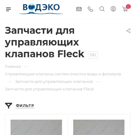
0
Запчасти для
управляющих
клапанов Fleck
110
—
Главная
Управляющие клапаны систем очистки воды и фильтров
—
—
Запчасти для управляющих клапанов
Запчасти для управляющих клапанов Fleck
ФИЛЬТР