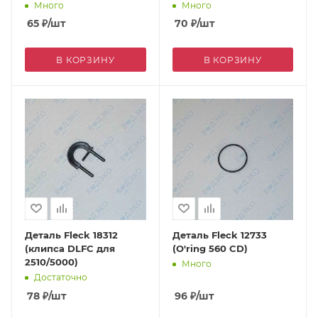
5000,5600,9000,9100)
Много
Много
65
₽
/шт
70
₽
/шт
В КОРЗИНУ
В КОРЗИНУ
Деталь Fleck 18312
Деталь Fleck 12733
(клипса DLFC для
(O'ring 560 CD)
2510/5000)
Много
Достаточно
78
₽
/шт
96
₽
/шт