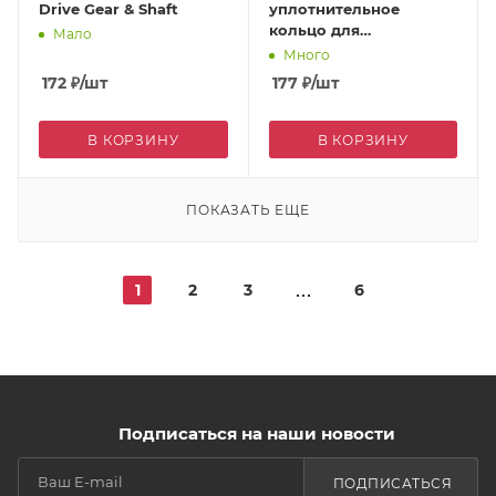
Drive Gear & Shaft
уплотнительное
кольцо для
Мало
2750/2900/2910 )
Много
172
₽
/шт
177
₽
/шт
В КОРЗИНУ
В КОРЗИНУ
ПОКАЗАТЬ ЕЩЕ
1
2
3
6
Подписаться на наши новости
ПОДПИСАТЬСЯ