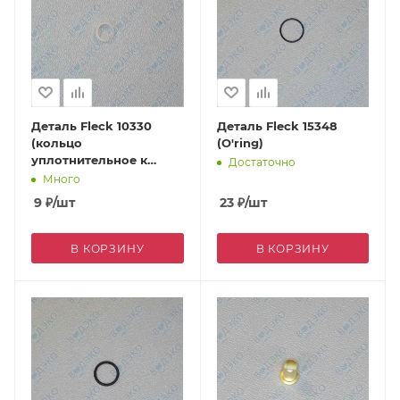
Деталь Fleck 10330
Деталь Fleck 15348
(кольцо
(O'ring)
уплотнительное к
Достаточно
солевой трубке 3/8")
Много
9
₽
/шт
23
₽
/шт
В КОРЗИНУ
В КОРЗИНУ