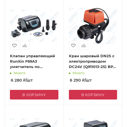
Клапан управляющий
Кран шаровый DN25 с
RunXin F69A3
электроприводом
умягчитель по
DC24V (Q911013-25) ВР
счетчику 2 м3/ч
1"
Много
Много
(противоток)
6 280
₽
/шт
6 290
₽
/шт
В КОРЗИНУ
В КОРЗИНУ