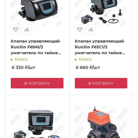
Клапан управляющий
Клапан управляющий
RunXin F69A1/2
RunXin F63C1/2
умягчитель по таймеру
умягчитель по таймеру
2 м3/ч (противоток)
4 м3/ч
Много
Много
6 330
₽
/шт
6 660
₽
/шт
В КОРЗИНУ
В КОРЗИНУ