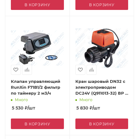
В КОРЗИНУ
В КОРЗИНУ
Клапан управляющий
Кран шаровый DN32 с
RunXin F71B1/2 фильтр
электроприводом
по таймеру 2 м3/ч
DC24V (Q911013-32) ВР 1
1/4"
Много
Много
5 530
₽
/шт
5 830
₽
/шт
В КОРЗИНУ
В КОРЗИНУ