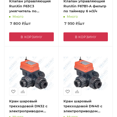
Клапан управляющий
Клапан управляющий
RunXin F63C3
RunXin F67B1-A фильтр
умягчитель по
по таймеру 6 м3/ч
счетчику 4 м3/ч
Много
Много
7 800
₽
/шт
7 950
₽
/шт
В КОРЗИНУ
В КОРЗИНУ
Кран шаровый
Кран шаровый
трехходовой DN32 с
трехходовой DN40 с
электроприводом
электроприводом
DC24V (Q91402-32) ВР
DC24V (Q914013-40) ВР
Много
Много