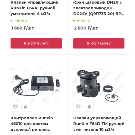
Клапан управляющий
Кран шаровый DN20 с
RunXin F64A1 ручной
электроприводом
умягчитель 4 м3/ч
DC24V (Q911733-20) ВР
3/4"
Много
Много
1 660
₽
/шт
2 800
₽
/шт
В КОРЗИНУ
В КОРЗИНУ
Контроллер Runxin
Клапан управляющий
46010 для систем
RunXin F64D TM ручной
дуплекс/триплекс
умягчитель 10 м3/ч