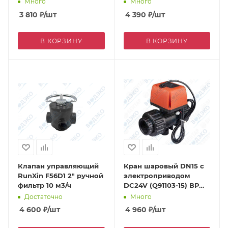
Много
Много
3 810
₽
/шт
4 390
₽
/шт
В КОРЗИНУ
В КОРЗИНУ
Клапан управляющий
Кран шаровый DN15 с
RunXin F56D1 2" ручной
электроприводом
фильтр 10 м3/ч
DC24V (Q91103-15) ВР
1/2"
Достаточно
Много
4 600
₽
/шт
4 960
₽
/шт