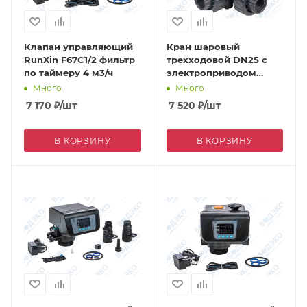
Клапан управляющий
Кран шаровый
RunXin F67C1/2 фильтр
трехходовой DN25 с
по таймеру 4 м3/ч
электроприводом
DC24V (Q91402-25) ВР
Много
Много
7 170
₽
/шт
7 520
₽
/шт
В КОРЗИНУ
В КОРЗИНУ