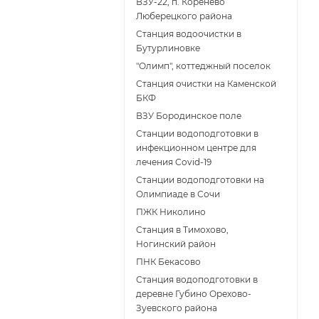
ВЗУ-22, п. Коренёво
Люберецкого района
Станция водоочистки в
Бутурлиновке
"Олимп", коттеджный поселок
Станция очистки на Каменской
БКФ
ВЗУ Бородинское поле
Станции водоподготовки в
инфекционном центре для
лечения Covid-19
Станции водоподготовки на
Олимпиаде в Сочи
ПЖК Николино
Станция в Тимохово,
Ногинский район
ПНК Бекасово
Станция водоподготовки в
деревне Губино Орехово-
Зуевского района