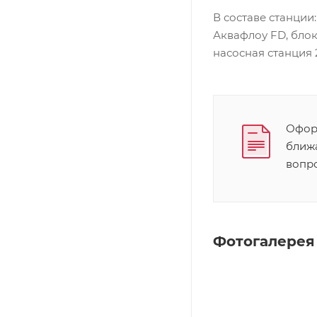
В составе станции
Аквафлоу FD, бло
насосная станция 
Оформ
ближ
вопр
Фотогалерея