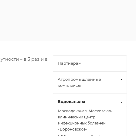
тности – в 3 раз и в
Партнёрам
Агропромышленные
комплексы
Водоканалы
Мосводоканал. Московский
клинический центр
инфекционных болезней
«Вороновское»