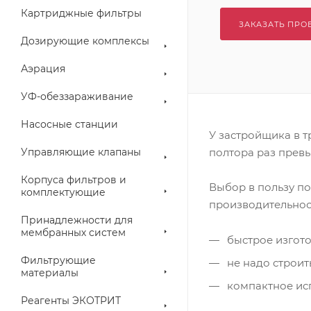
Картриджные фильтры
ЗАКАЗАТЬ ПРО
Дозирующие комплексы
Аэрация
УФ-обеззараживание
Насосные станции
У застройщика в т
Управляющие клапаны
полтора раз прев
Корпуса фильтров и
Выбор в пользу 
комплектующие
производительнос
Принадлежности для
мембранных систем
быстрое изгот
Фильтрующие
не надо строит
материалы
компактное ис
Реагенты ЭКОТРИТ