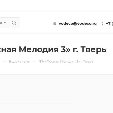
ог
vodeco@vodeco.ru
+7 
ная Мелодия 3» г. Тверь
—
—
ы
Водоканалы
ЖК «Лесная Мелодия 3» г. Тверь