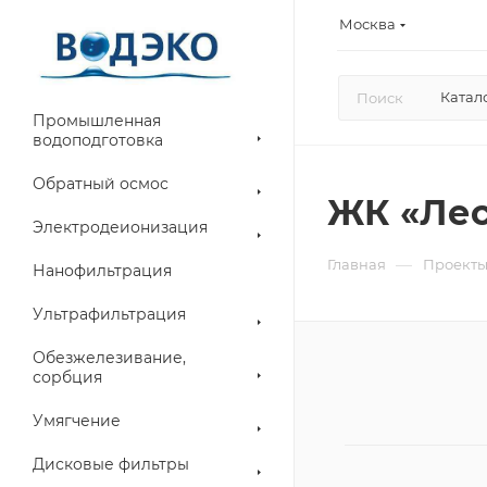
Москва
Катал
Промышленная
водоподготовка
Обратный осмос
ЖК «Лес
Электродеионизация
—
Главная
Проект
Нанофильтрация
Ультрафильтрация
Обезжелезивание,
сорбция
Умягчение
Дисковые фильтры