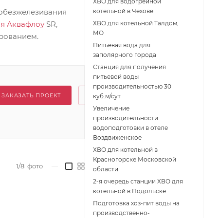
ХВО для водогрейной
и обезжелезивания
котельной в Чехове
ия Аквафлоу
SR,
ХВО для котельной Талдом,
МО
ированием.
Питьевая вода для
заполярного города
Станция для получения
питьевой воды
производительностью 30
ЗАКАЗАТЬ ПРОЕКТ
куб.м/сут
Увеличение
производительности
водоподготовки в отеле
Воздвиженское
ХВО для котельной в
Красногорске Московской
1/8
фото
—
области
2-я очередь станции ХВО для
котельной в Подольске
Подготовка хоз-пит воды на
производственно-