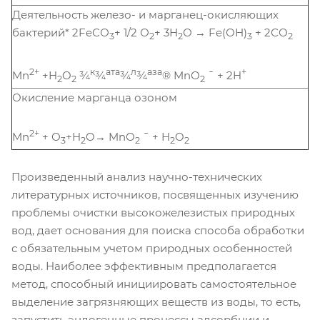
Деятельность железо- и марганец-окисляющих
бактерий* 2FeСО
+ 1/2 О
+ 3Н
О → Fe(ОН)
+ 2СО
3
2
2
3
2
2+
к
ата
л
аза
+
Mn
+H
O
¾
¾
¾
¾
® MnО
¯ + 2H
2
2
2
Окисление марганца озоном
2+
Mn
+ О
+H
O→ MnО
¯ + H
O
3
2
2
2
2
Произведенный анализ научно-технических
литературных источников, посвященных изучению
проблемы очистки высокожелезистых природных
вод, дает основания для поиска способа обработки
с обязательным учетом природных особенностей
воды. Наиболее эффективным предполагается
метод, способный инициировать самостоятельное
выделение загрязняющих веществ из воды, то есть,
запустить эндогенные процессы адсорбции и