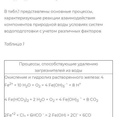
В табл.1 представлены основные процессы,
характеризующие реакции взаимодействия
компонентов природной воды условиях систем
водоподготовки с учетом различных факторов
Таблица 1
Процессы, способствующие удалению
загрязнителей из воды
Окисление и гидролиз растворенного железа: 4
2+
+
Fe
+ 10 H
O + O
= 4 Fe(OH)
¯ + 8 Н
2
2
3
4 Fe(НCO
)
+ 2 H
O + O
= 4 Fe(OH)
¯ + 8 CO
3
2
2
2
3
2
+2
-
-
2Fe
+ Cl
+ 6HCO
= 2 Fe(OH) + 2Cl
+ 6CO
2