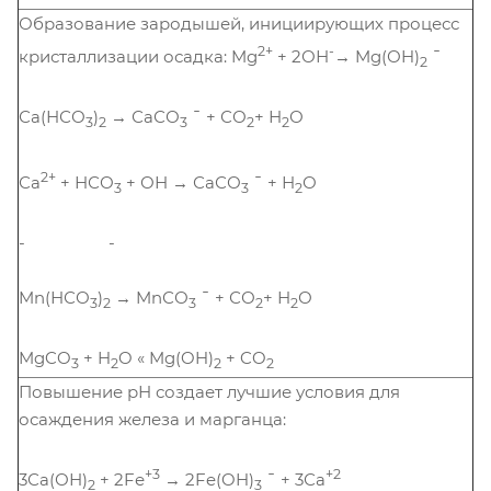
Образование зародышей, инициирующих процесс
2+
-
кристаллизации осадка: Mg
+ 2ОН
→ Mg(ОH)
¯
2
Са(НСО
)
→ СаСО
¯ + СО
+ Н
О
3
2
3
2
2
2+
Са
+ НСО
+ ОН → СаСО
¯ + Н
О
3
3
2
- -
Mn(НСО
)
→ MnСО
¯ + СО
+ Н
О
3
2
3
2
2
MgCO
+ H
O « Mg(OH)
+ CO
3
2
2
2
Повышение рН создает лучшие условия для
осаждения железа и марганца:
+3
+2
3Са(ОН)
+ 2Fе
→ 2Fe(OH)
¯ + 3Са
2
3