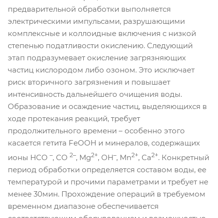
предварительной обработки выполняется
электрическими импульсами, разрушающими
комплексные и коллоидные включения с низкой
степенью податливости окислению. Следующий
этап подразумевает окисление загрязняющих
частиц кислородом либо озоном. Это исключает
риск вторичного загрязнения и повышает
интенсивность дальнейшего очищения воды.
Образование и осаждение частиц, выделяющихся в
ходе протекания реакций, требует
продолжительного времени – особенно этого
касается гетита FeOOH и минералов, содержащих
–
2–
2+
–
2+
2+
ионы НСО
, СО
, Mg
, ОН
,
Mn
, Ca
. Конкретный
период обработки определяется составом воды, ее
температурой и прочими параметрами и требует не
менее 30мин. Прохождение операций в требуемом
временном диапазоне обеспечивается