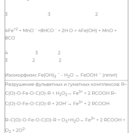
3 3 2
+2
-
-
4Fe
+ MnO
+8HCO
+ 2H O = 4Fe(OH) + MnO +
8CO
4 3 2
3 2 2
Изоморфизм: Fe(OH)
¯ - Н
О → FeОOH ¯ (гетит)
3
2
Разрушение фульватных и гуматных комплексов: R–
3+
C(O)-O-Fe-O-C(O)-R + Н
О
→ Fe
+ 2 RCOOH R–
2
2
-
3+
C(O)-O-Fe-O-C(O)-R + 2ОН
→ Fe
+ 2 RCOOH
3+
R–C(O)-O-Fe-O-C(O)-R + О
+H
O→ Fe
+ 2 RCOOH +
3
2
2-
О
+ 2О
2