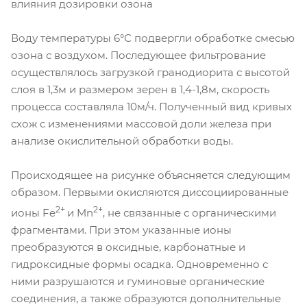
влияния дозировки озона
Воду температуры 6°С подвергли обработке смесью
озона с воздухом. Последующее фильтрование
осуществлялось загрузкой гранодиорита с высотой
слоя в 1,3м и размером зерен в 1,4-1,8м, скорость
процесса составляла 10м/ч. Полученный вид кривых
схож с изменениями массовой доли железа при
анализе окислительной обработки воды.
Происходящее на рисунке объясняется следующим
образом. Первыми окисляются диссоциированные
2+
2+
ионы Fe
и Mn
, не связанные с органическими
фрагментами. При этом указанные ионы
преобразуются в оксидные, карбонатные и
гидроксидные формы осадка. Одновременно с
ними разрушаются и гуминовые органические
соединения, а также образуются дополнительные