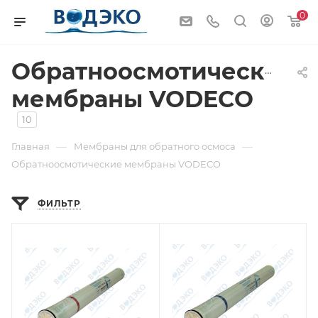
0
Обратноосмотические
мембраны VODECO
10
—
—
Главная
Мембраны для обратного осмоса
Обратноосмотические мембраны VODECO
ФИЛЬТР