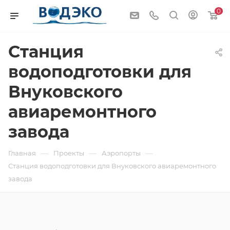
0
Станция
водоподготовки для
Внуковского
авиаремонтного
завода
—
—
—
Главная
Проекты
Аэропорты
Станция водоподготовки для Внуковского авиаремонтного
завода