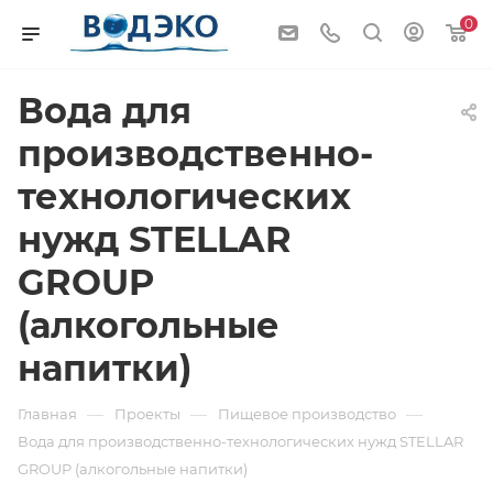
0
Вода для
производственно-
технологических
нужд STELLAR
GROUP
(алкогольные
напитки)
—
—
—
Главная
Проекты
Пищевое производство
Вода для производственно-технологических нужд STELLAR
GROUP (алкогольные напитки)