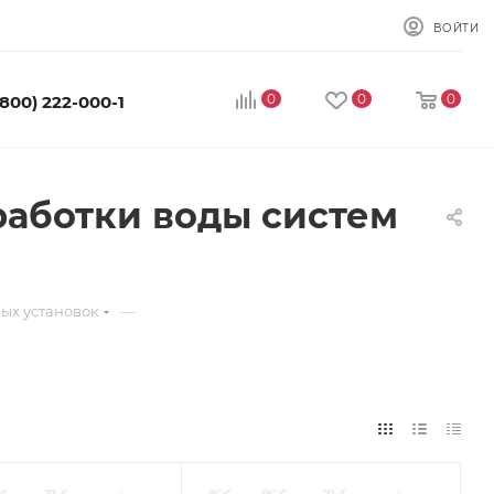
ВОЙТИ
0
0
0
(800) 222-000-1
работки воды систем
—
ных установок