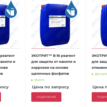
реагент
ЭКОТРИТ™ В-16 реагент
ЭКОТРИТ
накипи и
для защиты от накипи и
для защ
нове
коррозии на основе
отмывки
ов
щелочных фосфатов
Достат
Много
росу
Цена по запросу
Цена 
ПОДРОБНЕЕ
ПОДР