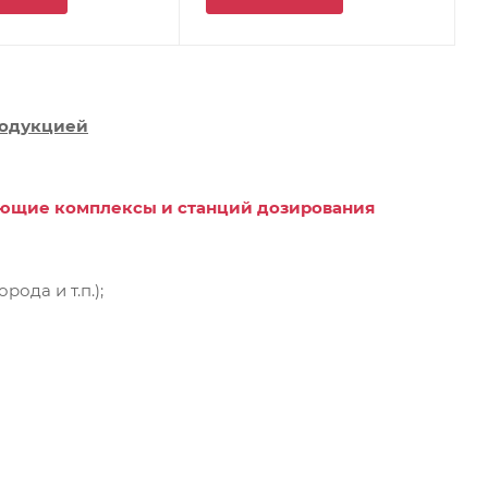
родукцией
ющие комплексы и станций дозирования
ода и т.п.);