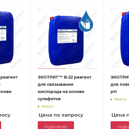
реагент
ЭКОТРИТ™ В-22 реагент
ЭКОТРИТ
я
для связывания
для пов
снове
кислорода на основе
рН
сульфитов
Много
Много
росу
Цена по запросу
Цена 
ПОДРОБНЕЕ
ПОДР