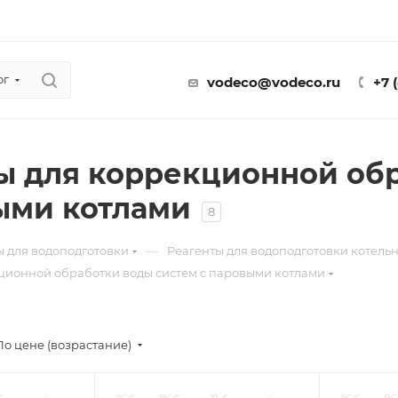
ог
vodeco@vodeco.ru
+7 
ы для коррекционной об
ыми котлами
8
—
ы для водоподготовки
Реагенты для водоподготовки котель
ционной обработки воды систем с паровыми котлами
По цене (возрастание)