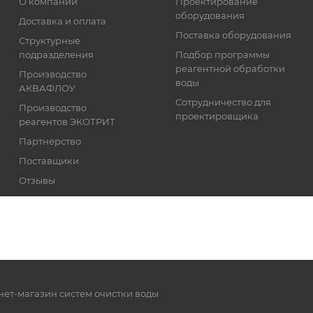
О компании
Проектирование
оборудования
Доставка и оплата
Поставка оборудования
Структурные
подразделения
Подбор программы
реагентной обработки
Производство
воды
АКВАФЛОУ
Сотрудничество для
Производство
проектировщика
реагентов ЭКОТРИТ
Партнерство
Поставщики
Отзывы
Реквизиты
нет-магазин систем очистки воды