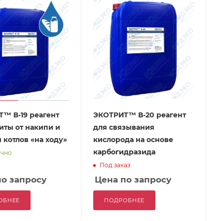
™ В-19 реагент
ЭКОТРИТ™ В-20 реагент
иты от накипи и
для связывания
 котлов «на ходу»
кислорода на основе
карбогидразида
очно
Под заказ
по запросу
Цена по запросу
ОБНЕЕ
ПОДРОБНЕЕ