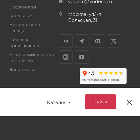
vodeco@vodeco.ru
Водоканалы
Москва, ул.1-я
Котельные
Вольская, 31
Нефтегазовые
заводы
Пищевое
производство
Агропромышленные
комплексы
Энергетика
Каталог
НАЙТИ