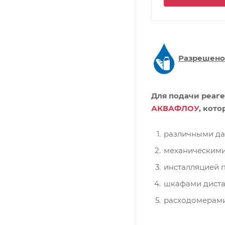
Разрешено
Для подачи реаг
АКВАФЛОУ
, кот
различными дат
механическими
инсталляцией 
шкафами диста
расходомерами