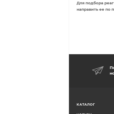
Для подбора реаг
направить ее по 
П
н
КАТАЛОГ