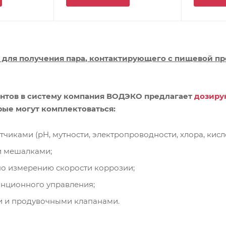
 для получения пара
,
контактирующего с пищевой п
ентов в систему компания ВОДЭКО предлагает
дозиру
орые могут комплектоваться:
чиками (pH, мутности, электропроводности, хлора, кислор
 мешалками;
по измерению скорости коррозии;
нционного управления;
 и продувочными клапанами.