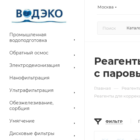
Москва
Катал
Промышленная
водоподготовка
Обратный осмос
Реагент
Электродеионизация
с паров
Нанофильтрация
—
Главная
Реагент
Ультрафильтрация
Реагенты для коррек
Обезжелезивание,
сорбция
Умягчение
ФИЛЬТР
Дисковые фильтры