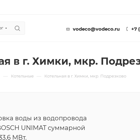
ог
vodeco@vodeco.ru
+7 
ая в г. Химки, мкр. Подре
—
—
ы
Котельные
Котельная в г. Химки, мкр. Подрезково
овка воды из водопровода
 BOSCH UNIMAT суммарной
3,6 МВт.