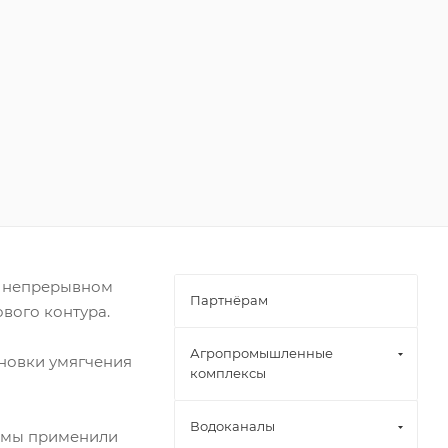
в непрерывном
Партнёрам
вого контура.
Агропромышленные
ановки умягчения
комплексы
Водоканалы
а мы применили