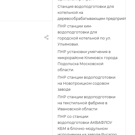
Станция водоподготовки для
котельной на
деревообрабатывающем предприятии
ПНР станции хим-
водоподготовки для
городской котельной по ул.
Ульяновых.
ПНР установки умягчения в
микрорайоне Климовск города
Подольска Московской
области.
ПНР станции водоподготовки
на Новотроицком содовом
заводе
ПНР станции водоподготовки
на текстильной фабрике в
Ивановской области
ПНР со станции
водоподготовки АКВАФЛОУ
КБМ в блочно-модульном
исполнении на заводе Русагро