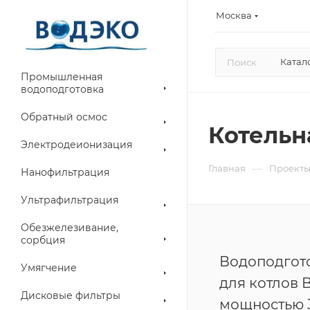
Москва
Катал
Промышленная
водоподготовка
Обратный осмос
Котельн
Электродеионизация
—
Главная
Проект
Нанофильтрация
Ультрафильтрация
Обезжелезивание,
сорбция
Водоподгот
Умягчение
для котлов
Дисковые фильтры
мощностью 3