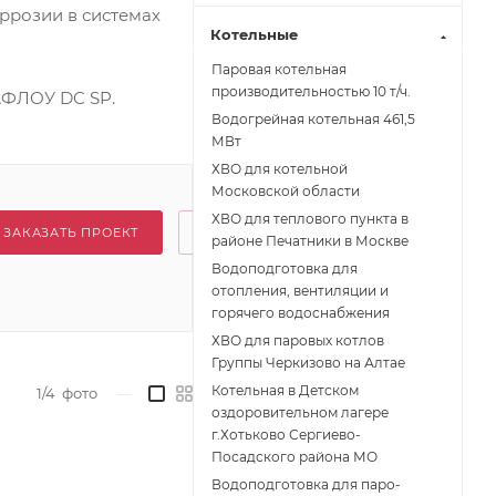
ррозии в системах
Котельные
Паровая котельная
производительностью 10 т/ч.
АФЛОУ DC SP.
Водогрейная котельная 461,5
МВт
ХВО для котельной
Московской области
ХВО для теплового пункта в
ЗАКАЗАТЬ ПРОЕКТ
районе Печатники в Москве
Водоподготовка для
отопления, вентиляции и
горячего водоснабжения
ХВО для паровых котлов
Группы Черкизово на Алтае
Котельная в Детском
1/4
фото
—
оздоровительном лагере
г.Хотьково Сергиево-
Посадского района МО
Водоподготовка для паро-