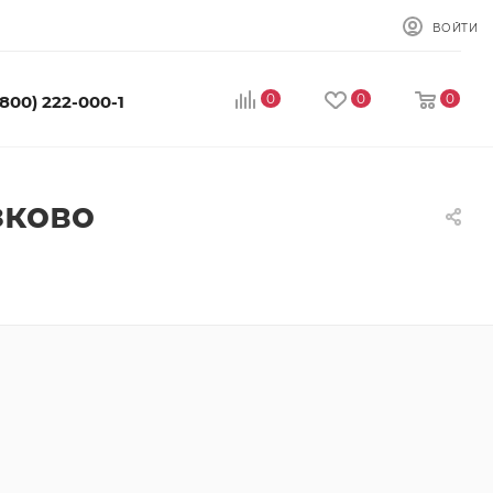
ВОЙТИ
0
0
0
(800) 222-000-1
зково