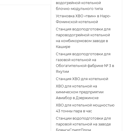
водогрейной котельной
блочно-модульного типа
Установка ХВО «твин» в Наро-
Фоминской котельной
Станция водоподготовки для
пароводогрейной котельной
на комбикормовом заводе в
Кашире
Станция водоподготовки для
газовой котельной на
Обогатительной фабрике № 3 в
Якутии
Станция ХВО для котельной
ХВО для котельной на
химическом предприятии
Авиабор в Дзержинске
ХВО для котельной мощностью
43 тонны пара в час
Станции водоподготовки для
паровой котельной на заводе
БрянскСпиртПром