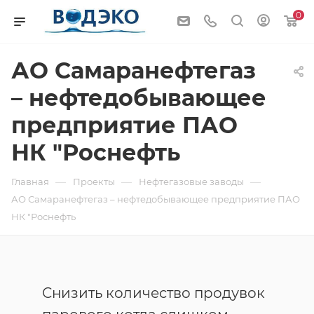
0
АО Самаранефтегаз
– нефтедобывающее
предприятие ПАО
НК "Роснефть
—
—
—
Главная
Проекты
Нефтегазовые заводы
АО Самаранефтегаз – нефтедобывающее предприятие ПАО
НК "Роснефть
Снизить количество продувок