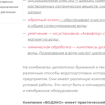
адсорбционная очистка — широко приме
ственно-
растворенных органических веществ, сн
 назначения
запахи;
 регионах
обратный осмос
— обеспечивает очистку
и общее солесодержание воды;
умягчение — на установках «Аквафлоу» с
магния) из воды;
химическая обработка
—
комплексы доз
воды. Дозирование в воде кислот, щелоче
На комбинатах целлюлозно-бумажной и те
различные способы водоподготовки, котор
предприятия. Они имеют различную компле
условий работы. Это могут быть и озониру
и мембранное оборудование.
Компания «ВОДЭКО» имеет практический 