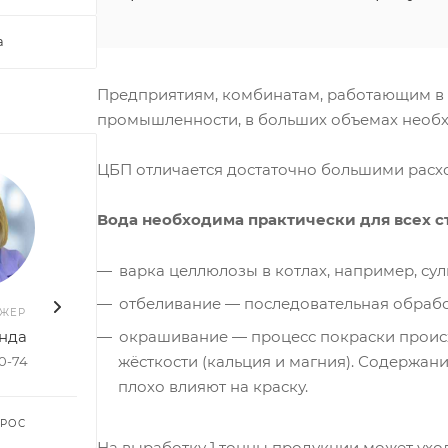
а
Предприятиям, комбинатам, работающим в 
промышленности, в больших объемах необх
ЦБП отличается достаточно большими расх
Вода необходима практически для всех с
варка целлюлозы в котлах, например, с
отбеливание — последовательная обрабо
ДЖЕР
ВАШ МЕНЕДЖЕР
ВАШ 
окрашивание — процесс покраски проис
нда
Руслан Насибуллин
Елен
жёсткости (кальция и магния). Содержание
50-74
+7 903 578-27-20
+7 96
плохо влияют на краску.
ПРОС
ЗАДАТЬ ВОПРОС
ЗАДА
На выработку 1 тонны продукции может уход