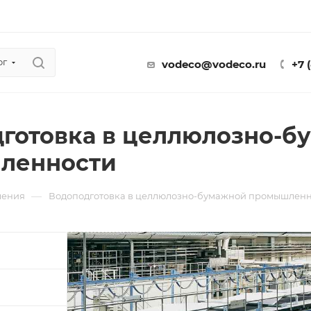
ог
vodeco@vodeco.ru
+7 
готовка в целлюлозно-б
ленности
—
ления
Водоподготовка в целлюлозно-бумажной промышленн