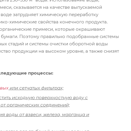
меси, сказывается на качестве выпускаемой
воде затрудняет химическую переработку
ико-химические свойства конечного продукта.
 органические примеси, которые окрашивают
 бумаги. Поэтому правильно подобранные системы
ных стадий и системы очистки оборотной воды
ство продукции на высоком уровне, а также снизят
 следующие процессы:
овых
или сетчатых фильтрах;
стить исходную поверхностную воду с
от органических соединений;
ия воды от взвеси, железа, марганца и