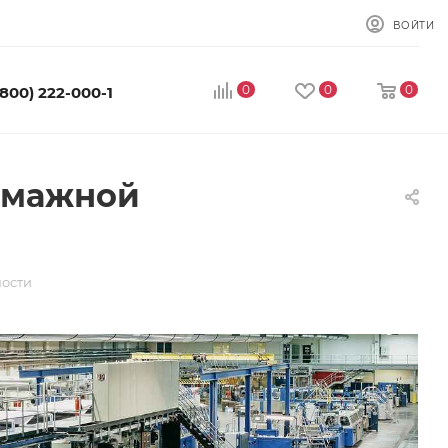
ВОЙТИ
0
0
0
(800) 222-000-1
умажной
ости