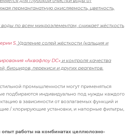
няется для глубокой очистки воды от
ижая перманганатную окисляемость, цветность,
 воды по всем микроэлементам, снижает жёсткость
ерии S.
Удаление солей жёсткости (кальция и
ирования «Аквафлоу DC»
и контроля качества
й, биоцидов, перекиси и других реагентов.
кстильной промышленности могут применяться
ые подбираются индивидуально под нужды каждого
ктацию в зависимости от возлагаемых функций и
ющие / хлорирующие установки, и напорные фильтры,
опыт работы на комбинатах целлюлозно-