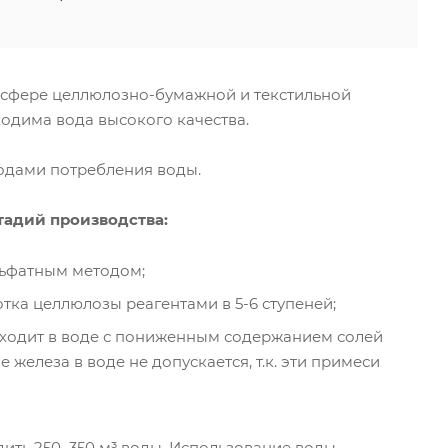
сфере целлюлозно-бумажной и текстильной
одима вода высокого качества.
одами потребления воды.
тадий производства:
ульфатным методом;
тка целлюлозы реагентами в 5-6 ступеней;
МЕНЕДЖЕР
ВАШ МЕНЕДЖЕР
ходит в воде с пониженным содержанием солей
а Емшина
Андрей Сидеряков
А
 железа в воде не допускается, т.к. эти примеси
9 014-83-95
+7 909 965-45-63
ТЬ ВОПРОС
ЗАДАТЬ ВОПРОС
ить 250–350 м³ воды. Использование воды,