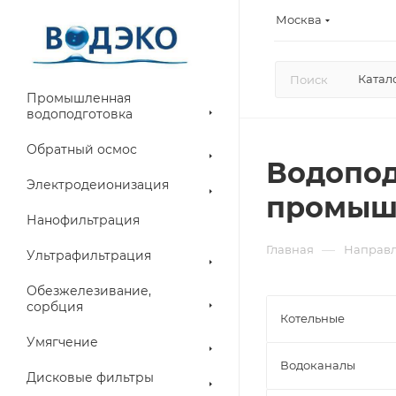
Москва
Катал
Промышленная
водоподготовка
Обратный осмос
Водопод
Электродеионизация
промыш
Нанофильтрация
—
Главная
Направ
Ультрафильтрация
Обезжелезивание,
сорбция
Котельные
Умягчение
Водоканалы
Дисковые фильтры