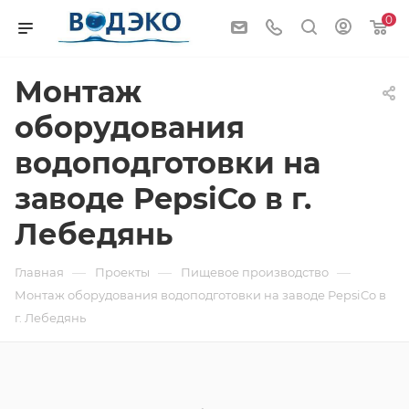
0
Монтаж
оборудования
водоподготовки на
заводе PepsiCo в г.
Лебедянь
—
—
—
Главная
Проекты
Пищевое производство
Монтаж оборудования водоподготовки на заводе PepsiCo в
г. Лебедянь