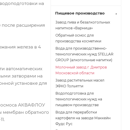
 водоподготовки на
Пищевое производство
Завод пива и безалкогольных
е после расширения
напитков «Варница»
Обратный осмос для
производства косметики
ржания железа в 4
Вода для производственно-
технологических нужд STELLAR
GROUP (алкогольные напитки)
Молочный завод г. Дмитров
ти автоматических
Московской области
ными затворами на
Завод растительных масел
онной установке для
ЭФКО Тольятти
Водоподготовка для
технологических нужд на
го осмоса АКВАФЛОУ
пищевом производстве
бы мембран обратного
Вода для переработки
картофеля на заводе Маккейн
1.
Фудс Рус