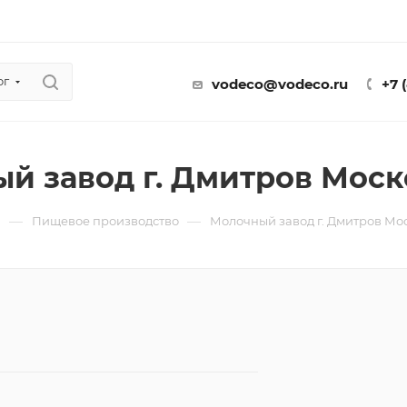
ог
vodeco@vodeco.ru
+7 
й завод г. Дмитров Моск
—
—
ы
Пищевое производство
Молочный завод г. Дмитров Мо