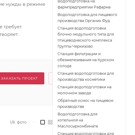
Водоподготовка на
кие нужды в режиме
фармпредприятии Рафарма
Водоподготовка для пищевого
производства Органик Фуд
 требует
Станция водоподготовки
творяет
блочно-модульного типа для
птицеводческого комплекса
Группы Черкизово
Станция фильтрации и
обезжелезивания на Курском
солоде
Станция водоподготовки для
ЗАКАЗАТЬ ПРОЕКТ
производства косметики
Станция водоподготовки на
молочном заводе
Обратный осмос на пищевом
производстве
Водоподготовка для
котельной на
1/6
фото
—
Маслосыркомбинате
Станция водоподготовки для