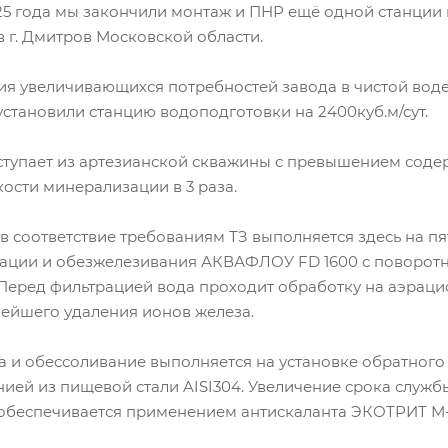
25 года мы закончили монтаж и ПНР ещё одной станции
 г. Дмитров Московской области.
ия увеличивающихся потребностей завода в чистой вод
становили станцию водоподготовки на 2400куб.м/сут.
ступает из артезианской скважины с превышением соде
ткости минерализации в 3 раза.
 соответствие требованиям ТЗ выполняется здесь на пя
рации и обезжелезивания АКВАФЛОУ FD 1600 с поворот
Перед фильтрацией вода проходит обработку на аэраци
нейшего удаления ионов железа.
а и обессоливание выполняется на установке обратно
нией из пищевой стали AISI304. Увеличение срока служ
 обеспечивается применением антискаланта ЭКОТРИТ М-1