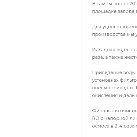
В самом конце 20
площадке завода в
Для удовлетворен
производства мы у
Исходная вода по
раза, а также жёс
Приведение воды в
установках фильт
пневмоприводах. 
окисления и даль
Финальная очистк
RO с напорной ли
осмоса в 2-4 раза