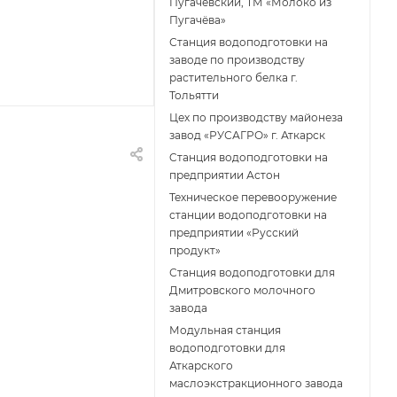
Пугачёвский, ТМ «Молоко из
Пугачёва»
Станция водоподготовки на
заводе по производству
растительного белка г.
Тольятти
Цех по производству майонеза
завод «РУСАГРО» г. Аткарск
Cтанция водоподготовки на
предприятии Астон
Техническое перевооружение
станции водоподготовки на
предприятии «Русский
продукт»
Станция водоподготовки для
Дмитровского молочного
завода
Модульная станция
водоподготовки для
Аткарского
маслоэкстракционного завода