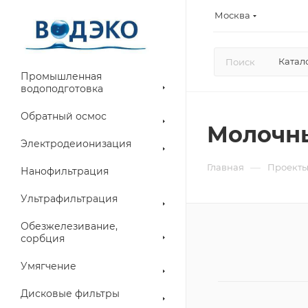
Москва
Катал
Промышленная
водоподготовка
Обратный осмос
Молочны
Электродеионизация
—
Главная
Проект
Нанофильтрация
Ультрафильтрация
Обезжелезивание,
сорбция
Умягчение
Дисковые фильтры