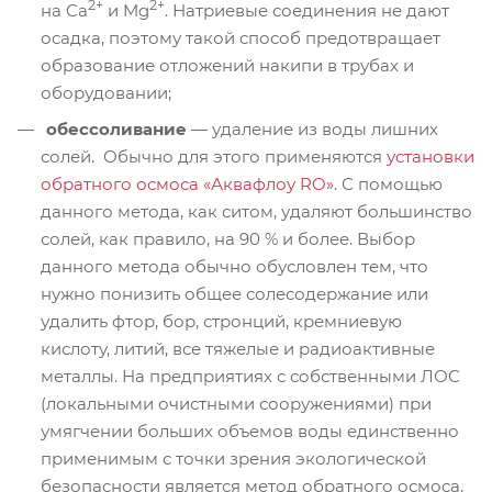
2+
2+
на Ca
и Mg
. Натриевые соединения не дают
осадка, поэтому такой способ предотвращает
образование отложений накипи в трубах и
оборудовании;
обессоливание
— удаление из воды лишних
солей. Обычно для этого применяются
установки
обратного осмоса «Аквафлоу RO»
. С помощью
данного метода, как ситом, удаляют большинство
солей, как правило, на 90 % и более. Выбор
данного метода обычно обусловлен тем, что
нужно понизить общее солесодержание или
удалить фтор, бор, стронций, кремниевую
кислоту, литий, все тяжелые и радиоактивные
металлы. На предприятиях с собственными ЛОС
(локальными очистными сооружениями) при
умягчении больших объемов воды единственно
применимым с точки зрения экологической
безопасности является метод обратного осмоса,