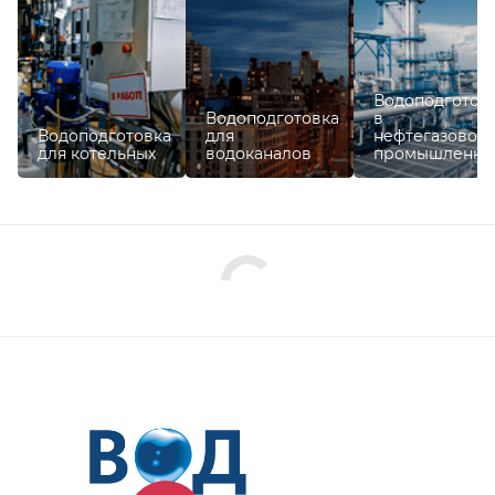
Водоподготов
Водоподготовка
в
Водоподготовка
для
нефтегазовой
для котельных
водоканалов
промышленно