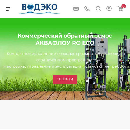
0
Коммерческий обратный осмос
АКВАФЛОУ RO ECO
Компактное исполнение позволяет размещать установку в
ограниченном пространстве
Настройка, управление и эксплуатация установки не требуют
специальной квалификации
Установка подключается к однофазной бытовой сети
ПЕРЕЙТИ
электропитания 220В.