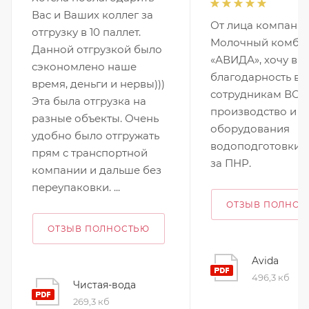
Вас и Ваших коллег за
От лица компани
отгрузку в 10 паллет.
Молочный комби
Данной отгрузкой было
«АВИДА», хочу вы
сэкономлено наше
благодарность вс
время, деньги и нервы)))
сотрудникам ВОД
Эта была отгрузка на
производство и 
разные объекты. Очень
оборудования
удобно было отгружать
водоподготовки, 
прям с транспортной
за ПНР.
компании и дальше без
переупаковки. ...
ОТЗЫВ ПОЛНОС
ОТЗЫВ ПОЛНОСТЬЮ
Avida
496,3 кб
Чистая-вода
269,3 кб