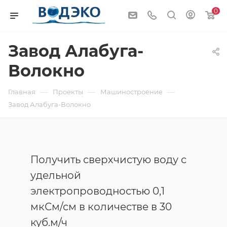
0
Завод Алабуга-
Волокно
—
—
—
Главная
Проекты
Машиностроение
Завод Алабуга-Волокно
Получить сверхчистую воду с
удельной
электропроводностью 0,1
мкСм/см в количестве в 30
куб.м/ч