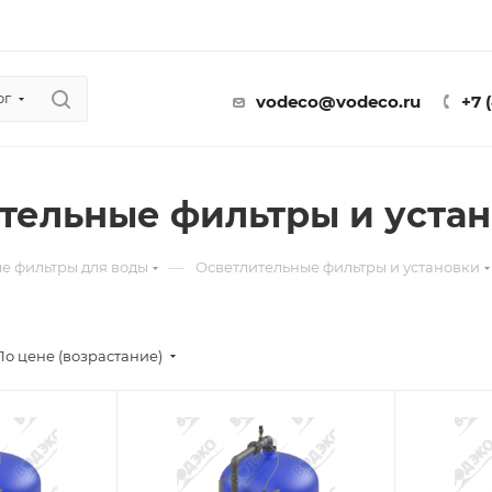
ог
vodeco@vodeco.ru
+7 
тельные фильтры и уста
—
е фильтры для воды
Осветлительные фильтры и установки
По цене (возрастание)