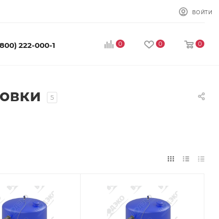
ВОЙТИ
0
0
0
(800) 222-000-1
новки
5