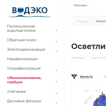
Москва
Катал
Промышленная
водоподготовка
Обратный осмос
Осветли
Электродеионизация
—
Главная
Засыпны
Нанофильтрация
Ультрафильтрация
ФИЛЬТР
Обезжелезивание,
сорбция
Умягчение
Дисковые фильтры