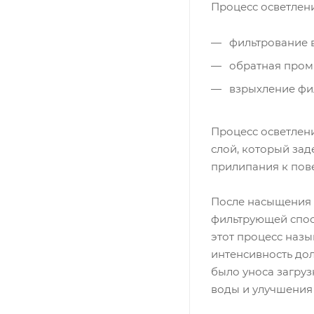
Процесс осветлени
фильтрование в
обратная пром
взрыхление фи
Процесс осветлени
слой, который за
прилипания к пове
После насыщения
фильтрующей спосо
этот процесс наз
интенсивность до
было уноса загру
воды и улучшения