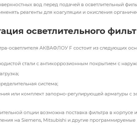
оверхностных вод перед подачей в осветлительный филь
именять реагенты для коагуляции и окисления органиче
ация осветлительного филь
тра-осветлителя АКВАФЛОУ F состоит из следующих осн
родистой стали с антикоррозионным покрытием с наруж
грузка;
ределительная система;
ения или комплект запорно-регулирующей арматуры с э
ительной опции возможна поставка фильтра в корпусе 
ления на Siemens, Mitsubishi и другие программируемы