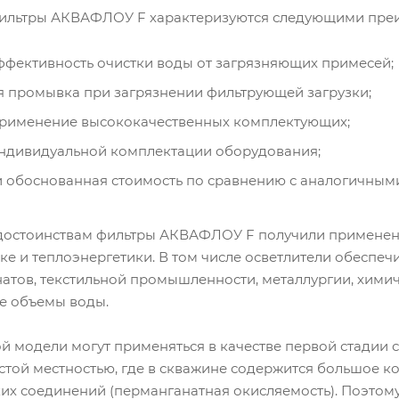
фильтры АКВАФЛОУ F характеризуются следующими пре
фективность очистки воды от загрязняющих примесей;
 промывка при загрязнении фильтрующей загрузки;
применение высококачественных комплектующих;
ндивидуальной комплектации оборудования;
и обоснованная стоимость по сравнению с аналогичным
достоинствам фильтры АКВАФЛОУ F получили применени
ке и теплоэнергетики. В том числе осветлители обеспе
атов, текстильной промышленности, металлургии, химич
е объемы воды.
й модели могут применяться в качестве первой стадии
стой местностью, где в скважине содержится большое к
их соединений (перманганатная окисляемость). Поэтому