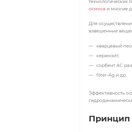
технологических п
осмоса
и многие д
Для осуществлени
взвешенные вещест
кварцевый пес
керамзит;
сорбент АС ра
filter-Ag и др.
Эффективность ос
гидродинамически
Принцип