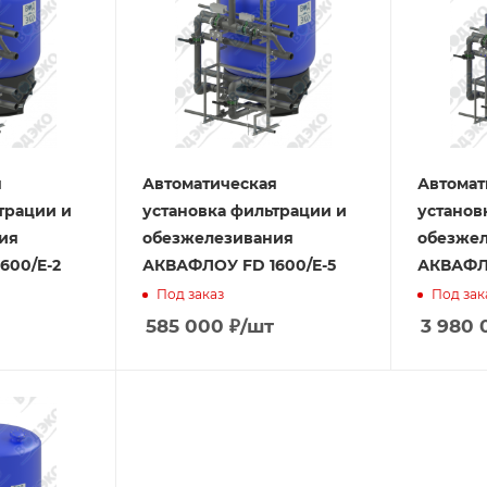
я
Автоматическая
Автомат
трации и
установка фильтрации и
установ
ия
обезжелезивания
обезже
600/E-2
АКВАФЛОУ FD 1600/E-5
АКВАФЛО
Под заказ
Под зак
585 000
₽
/шт
3 980 