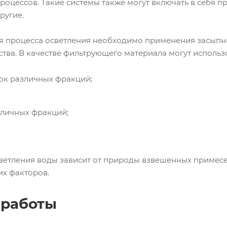
роцессов. Такие системы также могут включать в себя 
ругие.
я процесса осветления необходимо применения засып
ва. В качестве фильтрующего материала могут использо
ок различных фракций;
зличных фракций;
ветления воды зависит от природы взвешенных примесе
х факторов.
 работы