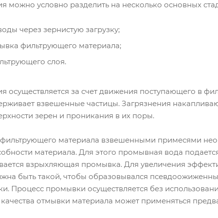
я можно условно разделить на несколько основных ста
оды через зернистую загрузку;
ывка фильтрующего материала;
льтрующего слоя.
я осуществляется за счет движения поступающего в фи
держивает взвешенные частицы. Загрязнения накапливаю
рхности зерен и проникания в их поры.
 фильтрующего материала взвешенными примесями нео
бности материала. Для этого промывная вода подается 
ывается взрыхляющая промывка. Для увеличения эффект
лжна быть такой, чтобы образовывался псевдоожиженный
зки. Процесс промывки осуществляется без использован
 качества отмывки материала может применяться предв