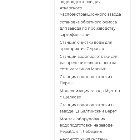
водоподготовки для
Аткарского
маслоэкстракционного завода
Установка обратного осмоса
для завода по производству
картофеля фри
Cтанция очистки воды для
предприятия Сыровар
Cтанции водоподготовки для
распределительного центра
сети магазинов Магнит
Станция водоподготовки г.
Пермь
Модернизация завода Мултон
г. Щелково
Станция водоподготовки на
заводе ТД Балтийский Берег
Монтаж оборудования
водоподготовки на заводе
PepsiCo в г. Лебедянь
Реконструкция системы