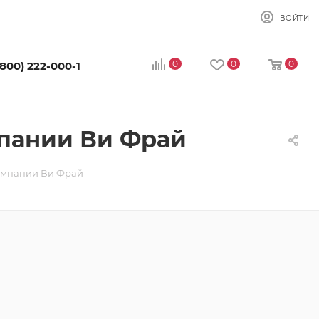
ВОЙТИ
0
0
0
(800) 222-000-1
мпании Ви Фрай
компании Ви Фрай