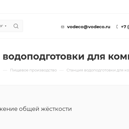
ог
vodeco@vodeco.ru
+7 
 водоподготовки для ко
—
—
ы
Пищевое производство
Станция водоподготовки для 
жение общей жёсткости