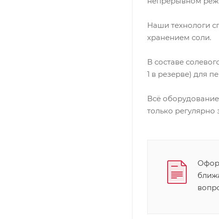
непрерывном режим
Наши технологи с
хранением соли.
В составе солевог
1 в резерве) для 
Всё оборудование
только регулярно 
Оформ
ближ
вопр