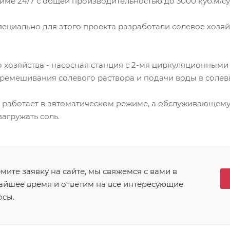
е 24/7 с общей производительностью до 3000 куб.м/су
пециально для этого проекта разработали солевое хозя
о хозяйства - насосная станция с 2-мя циркуляционными 
перемешивания солевого раствора и подачи воды в солев
 работает в автоматическом режиме, а обслуживающему
загружать соль.
ите заявку на сайте, мы свяжемся с вами в
айшее время и ответим на все интересующие
осы.