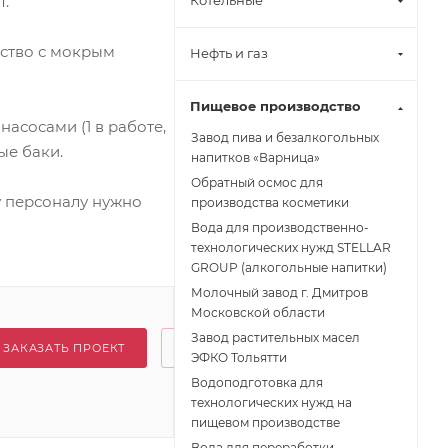
т.
Котельные
йство с мокрым
Нефть и газ
Пищевое производство
насосами (1 в работе,
Завод пива и безалкогольных
ые баки.
напитков «Варница»
Обратный осмос для
 персоналу нужно
производства косметики
Вода для производственно-
технологических нужд STELLAR
GROUP (алкогольные напитки)
Молочный завод г. Дмитров
Московской области
Завод растительных масел
ЗАКАЗАТЬ ПРОЕКТ
ЭФКО Тольятти
Водоподготовка для
технологических нужд на
пищевом производстве
Вода для переработки