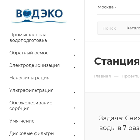
Москва
Катал
Промышленная
водоподготовка
Обратный осмос
Станция
Электродеионизация
—
Главная
Проект
Нанофильтрация
Ультрафильтрация
Обезжелезивание,
сорбция
Задача: Сни
Умягчение
воды в 7 раз
Дисковые фильтры