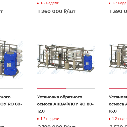
1-2 недели
1-2 нед
т
1 260 000
₽
/шт
1 390 
тного
Установка обратного
Установ
ОУ RO 80-
осмоса АКВАФЛОУ RO 80-
осмоса 
12,0
16,0
1-2 недели
1-2 нед