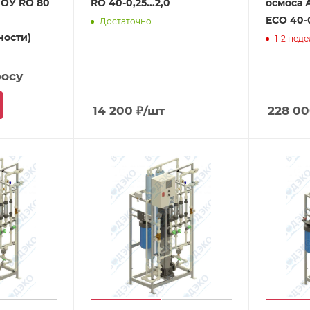
ОУ RO 80
RO 40-0,25...2,0
осмоса
ECO 40-
Достаточно
ности)
1-2 нед
росу
14 200
₽
/шт
228 0