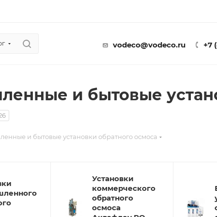
ог
vodeco@vodeco.ru
+7 
енные и бытовые устан
26
енные и бытовые установки обратного осмоса
Установки
вки
коммерческого
шленного
обратного
ого
осмоса