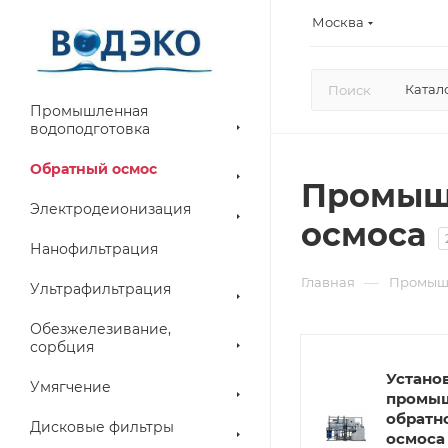
Москва
Катал
Промышленная
водоподготовка
Обратный осмос
Промышл
Электродеионизация
осмоса
Нанофильтрация
—
Главная
Промышл
Ультрафильтрация
Обезжелезивание,
сорбция
Устано
Умягчение
промы
обратн
Дисковые фильтры
осмоса