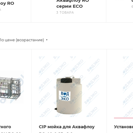
Аквафлоу RO
оу RO
серии ECO
А
3 ТОВАРА
По цене (возрастание)
тного
CIP мойка для Aквафлоу
Установ