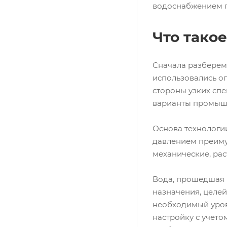
водоснабжением п
Что тако
Сначала разберемс
использовались о
стороны узких спе
варианты промышл
Основа технологи
давлением преиму
механические, рас
Вода, прошедшая м
назначения, целей
необходимый уров
настройку с учето