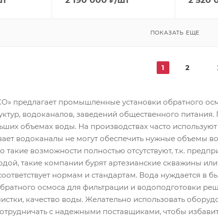
шт
2 190 000
₽
/шт
2 520 
ПОКАЗАТЬ ЕЩЕ
1
2
» предлагает промышленные установки обратного осм
уктур, водоканалов, заведений общественного питания.
льших объемах воды. На производствах часто использу
ает водоканалы не могут обеспечить нужные объемы в
о такие возможности полностью отсутствуют, т.к. предп
одой, такие компании бурят артезианские скважины или 
соответствует нормам и стандартам. Вода нуждается в б
ратного осмоса для фильтрации и водоподготовки реша
чистки, качество воды. Желательно использовать обор
отрудничать с надежными поставщиками, чтобы избавит