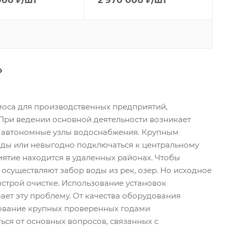
000
₽
/шт
2 970 000
₽
/шт
оса для производственных предприятий,
 При ведении основной деятельности возникает
ют автономные узлы водоснабжения. Крупным
оды или невыгодно подключаться к центральному
риятие находится в удаленных районах. Чтобы
осуществляют забор воды из рек, озер. Но исходное
ыстрой очистке. Использование установок
ет эту проблему. От качества оборудования
удование крупных проверенных годами
ься от основных вопросов, связанных с