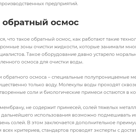
роизводственных предприятий.
е обратный осмос
я, что такое обратный осмос, как работают такие техн
громные зоны очистки жидкости, которые занимали мног
циалистов. Такое оборудование давно устарело мораль
енного осмоса для очистки воды.
и обратного осмоса – специальные полупроницаемые ме
щественно только воду. Молекулы воды проходят сквозь
творенные соли и биологические примеси остаются в ко
ембрану, не содержит примесей, солей тяжелых металл
 дальнейшего использования возможно подмешивать исх
ень солей. В этом заключается дополнительное преиму
м всех критериев, стандартов проводят эксперты с дос