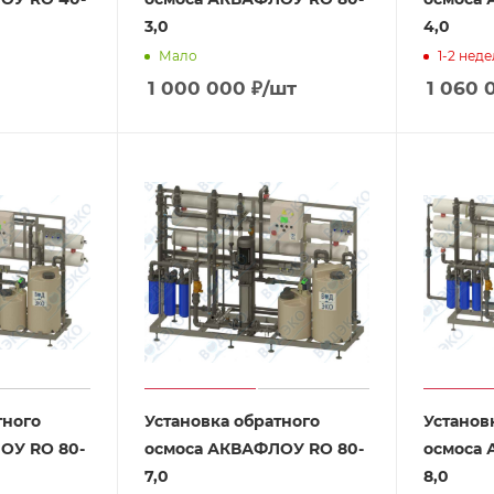
3,0
4,0
Мало
1-2 нед
1 000 000
₽
/шт
1 060 
тного
Установка обратного
Установ
ОУ RO 80-
осмоса АКВАФЛОУ RO 80-
осмоса 
7,0
8,0