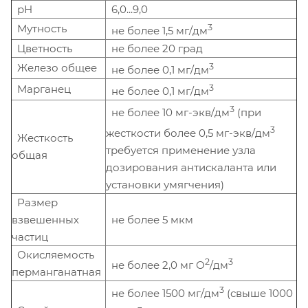
рН
6,0...9,0
Мутность
3
не более 1,5 мг/дм
Цветность
не более 20 град
Железо общее
3
не более 0,1 мг/дм
Марганец
3
не более 0,1 мг/дм
3
не более 10 мг-экв/дм
(при
3
жесткости более 0,5 мг-экв/дм
Жесткость
требуется применение узла
общая
дозирования антискаланта или
установки умягчения)
Размер
взвешенных
не более 5 мкм
частиц
Окисляемость
2
3
не более 2,0 мг О
/дм
перманганатная
3
не более 1500 мг/дм
(свыше 1000