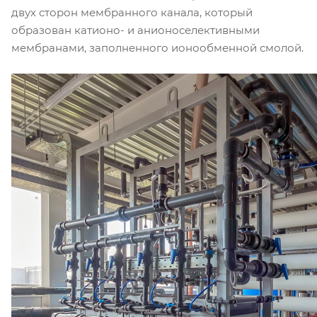
двух сторон мембранного канала, который
образован катионо- и анионоселективными
мембранами, заполненного ионообменной смолой.