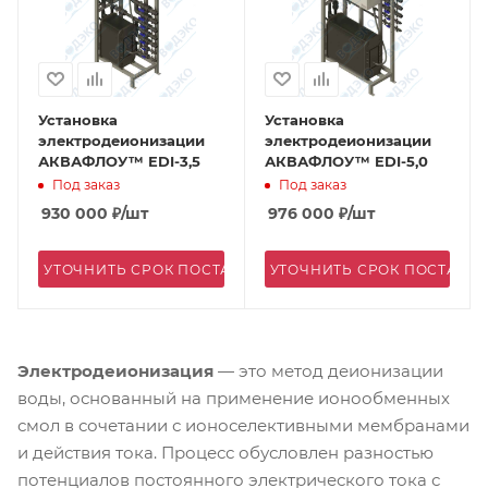
Установка
Установка
электродеионизации
электродеионизации
АКВАФЛОУ™ EDI-3,5
АКВАФЛОУ™ EDI-5,0
Под заказ
Под заказ
930 000
₽
/шт
976 000
₽
/шт
УТОЧНИТЬ СРОК ПОСТАВКИ
УТОЧНИТЬ СРОК ПОСТАВК
Электродеионизация
— это метод деионизации
воды, основанный на применение ионообменных
смол в сочетании с ионоселективными мембранами
и действия тока. Процесс обусловлен разностью
потенциалов постоянного электрического тока с