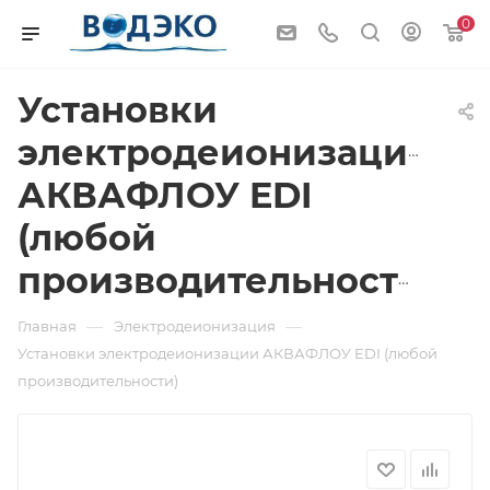
0
Установки
электродеионизации
АКВАФЛОУ EDI
(любой
производительности)
—
—
Главная
Электродеионизация
Установки электродеионизации АКВАФЛОУ EDI (любой
производительности)