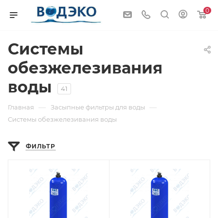
0
Системы
обезжелезивания
воды
41
—
—
Главная
Засыпные фильтры для воды
Системы обезжелезивания воды
ФИЛЬТР