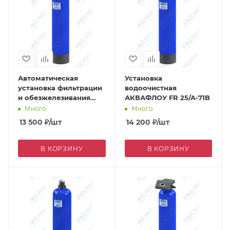
Автоматическая
Установка
установка фильтрации
водоочистная
и обезжелезивания
АКВАФЛОУ FR 25/A-71B
АКВАФЛОУ FR 20/A-71B
Много
Много
13 500
₽
/шт
14 200
₽
/шт
В КОРЗИНУ
В КОРЗИНУ