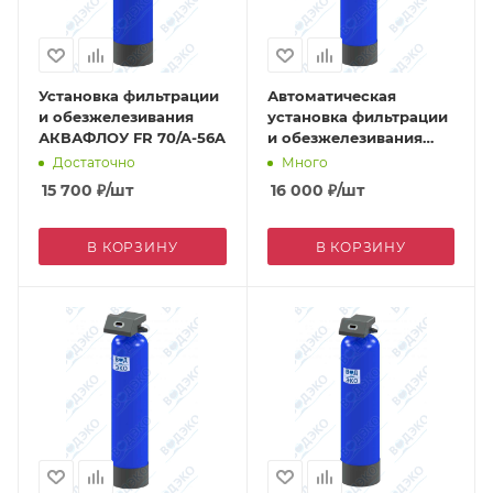
Установка фильтрации
Автоматическая
и обезжелезивания
установка фильтрации
АКВАФЛОУ FR 70/A-56A
и обезжелезивания
АКВАФЛОУ FR 30/A-71B
Достаточно
Много
15 700
₽
/шт
16 000
₽
/шт
В КОРЗИНУ
В КОРЗИНУ