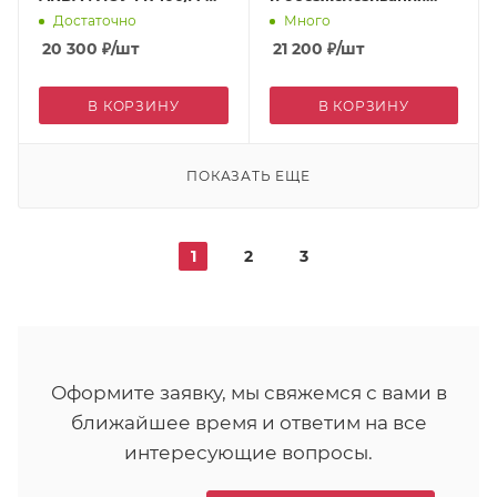
56A
АКВАФЛОУ FR 50/A-67C
Достаточно
Много
20 300
₽
/шт
21 200
₽
/шт
В КОРЗИНУ
В КОРЗИНУ
ПОКАЗАТЬ ЕЩЕ
1
2
3
Оформите заявку, мы свяжемся с вами в
ближайшее время и ответим на все
интересующие вопросы.