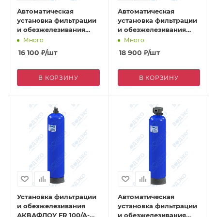
Автоматическая
Автоматическая
установка фильтрации
установка фильтрации
и обезжелезивания
и обезжелезивания
АКВАФЛОУ FR 40/A-71B
АКВАФЛОУ FR 50/A-71B
Много
Много
16 100
₽
/шт
18 900
₽
/шт
В КОРЗИНУ
В КОРЗИНУ
Установка фильтрации
Автоматическая
и обезжелезивания
установка фильтрации
АКВАФЛОУ FR 100/A-
и обезжелезивания