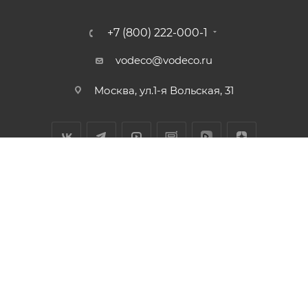
+7 (800) 222-000-1
vodeco@vodeco.ru
Москва, ул.1-я Вольская, 31
Каталог
2026 © Водэко: интернет-магазин систем очистки воды