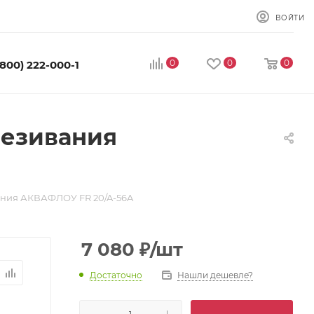
ВОЙТИ
0
0
0
(800) 222-000-1
лезивания
ания АКВАФЛОУ FR 20/A-56A
7 080
₽
/шт
Достаточно
Нашли дешевле?