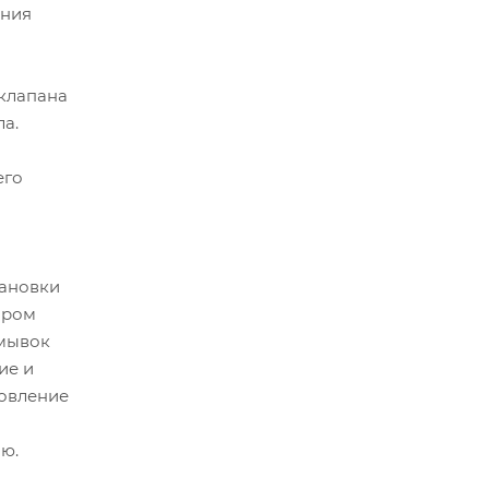
ения
клапана
а.
его
тановки
ором
омывок
ие и
новление
ю.