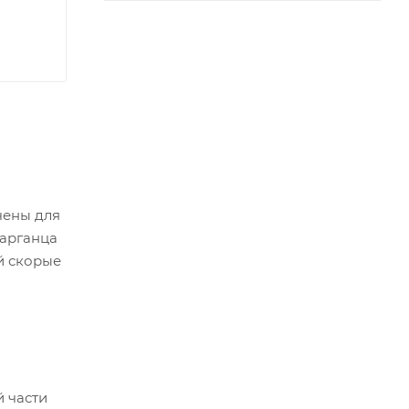
чены для
марганца
й скорые
й части