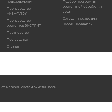
подразделения
Подбор программы
реагентной обработки
Производство
воды
АКВАФЛОУ
Сотрудничество для
Производство
проектировщика
реагентов ЭКОТРИТ
Партнерство
Поставщики
Отзывы
Реквизиты
нет-магазин систем очистки воды