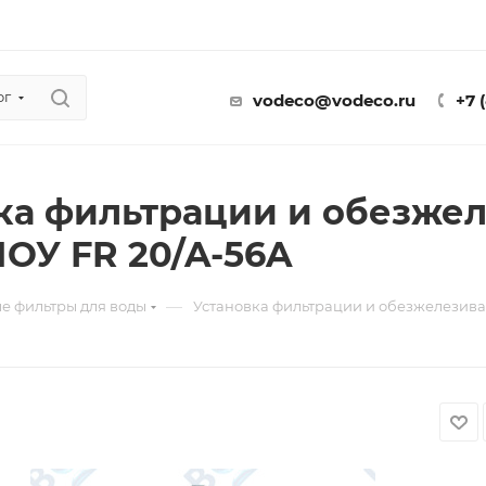
ог
vodeco@vodeco.ru
+7 
ка фильтрации и обезже
У FR 20/A-56A
—
е фильтры для воды
Установка фильтрации и обезжелезив