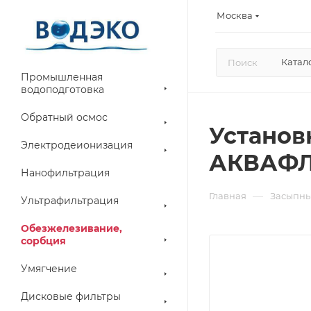
Москва
Катал
Промышленная
водоподготовка
Обратный осмос
Установ
Электродеионизация
АКВАФЛО
Нанофильтрация
—
Главная
Засыпны
Ультрафильтрация
Обезжелезивание,
сорбция
Умягчение
Дисковые фильтры