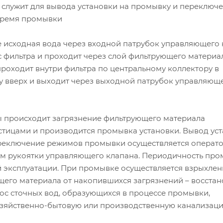
и служит для вывода установки на промывку и переключ
время промывки
 исходная вода через входной патрубок управляющего 
с фильтра и проходит через слой фильтрующего материал
роходит внутри фильтра по центральному коллектору в
у вверх и выходит через выходной патрубок управляющ
ы происходит загрязнение фильтрующего материала
тицами и производится промывка установки. Вывод ус
реключение режимов промывки осуществляется операт
м рукоятки управляющего клапана. Периодичность пр
й эксплуатации. При промывке осуществляется взрыхлен
щего материала от накопившихся загрязнений – восста
ос сточных вод, образующихся в процессе промывки,
озяйственно-бытовую или производственную канализаци