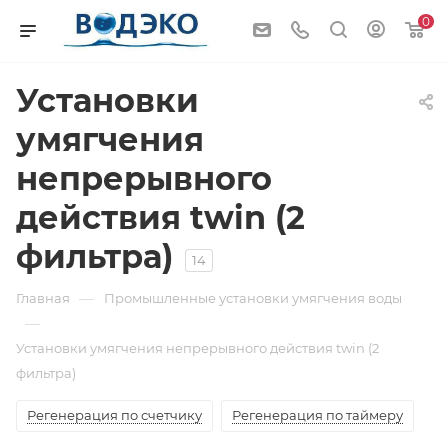
0
Установки
умягчения
непрерывного
действия twin (2
фильтра)
14
—
Главная
Промышленные установки умягчения воды
—
Установки умягчения непрерывного действия twin (2
фильтра)
Регенерация по счетчику
Регенерация по таймеру