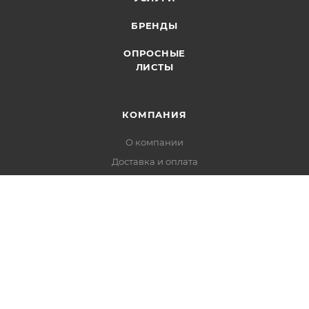
БРЕНДЫ
ОПРОСНЫЕ
ЛИСТЫ
КОМПАНИЯ
О компании
Доставка и оплата
Структурные подразделения
Производство АКВАФЛОУ
Производство реагентов ЭКОТРИТ
Партнерство
Поставщики
Отзывы
Реквизиты