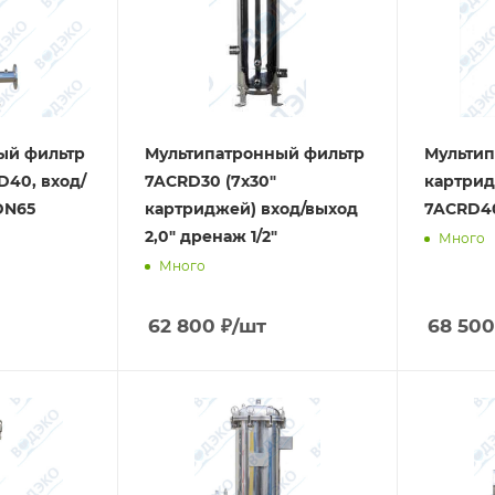
ый фильтр
Мультипатронный фильтр
Мульти
D40, вход/
7ACRD30 (7х30"
картри
DN65
картриджей) вход/выход
7ACRD4
2,0" дренаж 1/2"
Много
Много
62 800
₽
/шт
68 500