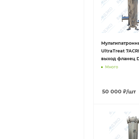
Мультипатронн
UltraTreat 7ACR
выход фланец 
Много
50 000
₽
/шт