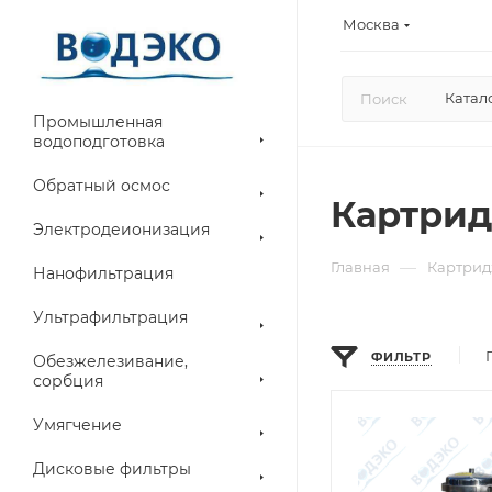
Москва
Катал
Промышленная
водоподготовка
Обратный осмос
Картри
Электродеионизация
—
Главная
Картрид
Нанофильтрация
Ультрафильтрация
ФИЛЬТР
Обезжелезивание,
сорбция
Умягчение
Дисковые фильтры