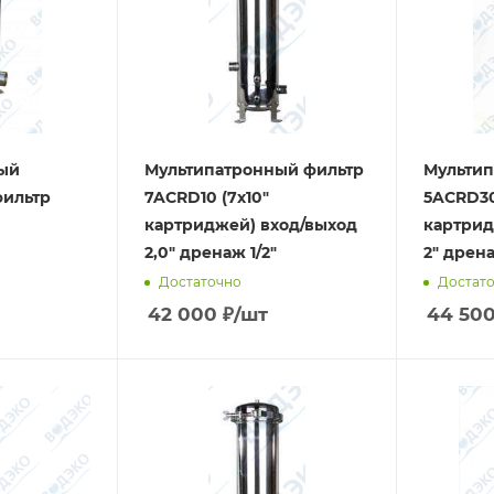
ый
Мультипатронный фильтр
Мультип
ильтр
7ACRD10 (7х10"
5ACRD30
картриджей) вход/выход
картрид
2,0" дренаж 1/2"
2" дрена
Достаточно
Достат
42 000
₽
/шт
44 50