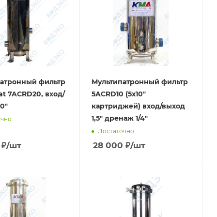
атронный фильтр
Мультипатронный фильтр
at 7ACRD20, вход/
5ACRD10 (5х10"
0"
картриджей) вход/выход
1,5" дренаж 1/4"
очно
Достаточно
₽
/шт
28 000
₽
/шт