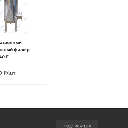
патронный
джный фильтр
40 F
0
₽
/шт
ПОДПИСАТЬСЯ