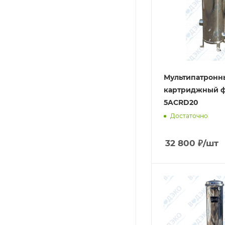
Мультипатронн
картриджный ф
5ACRD20
Достаточно
32 800
₽
/шт