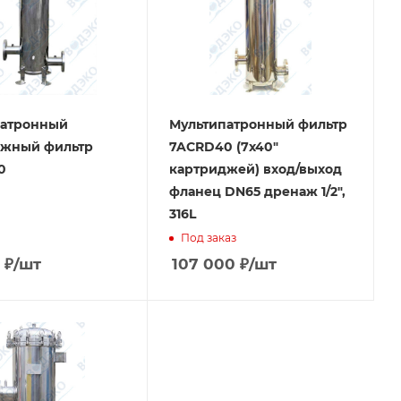
патронный
Мультипатронный фильтр
джный фильтр
7ACRD40 (7х40"
0
картриджей) вход/выход
фланец DN65 дренаж 1/2",
316L
Под заказ
₽
/шт
107 000
₽
/шт