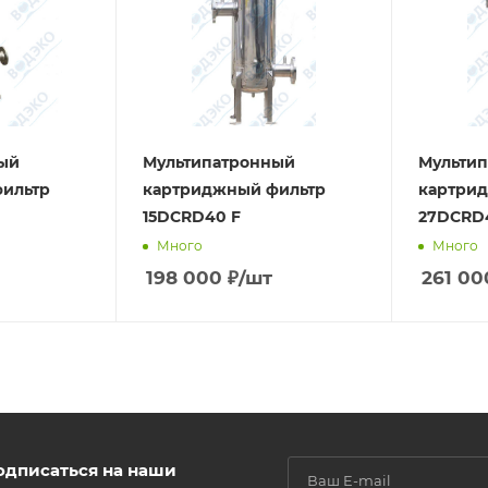
ый
Мультипатронный
Мульти
ильтр
картриджный фильтр
картри
15DCRD40 F
27DCRD
Много
Много
198 000
₽
/шт
261 00
одписаться на наши