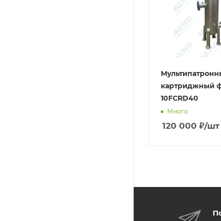
Мультипатронн
картриджный ф
10FCRD40
Много
120 000
₽
/шт
П