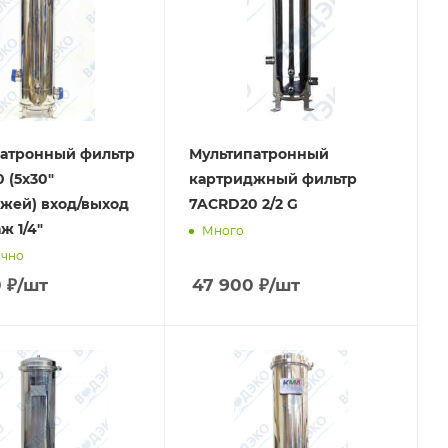
атронный фильтр
Мультипатронный
 (5х30"
картриджный фильтр
жей) вход/выход
7ACRD20 2/2 G
ж 1/4"
Много
очно
0
₽
/шт
47 900
₽
/шт