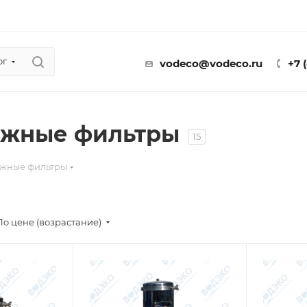
ог
vodeco@vodeco.ru
+7 
джные фильтры
15
жные фильтры
По цене (возрастание)