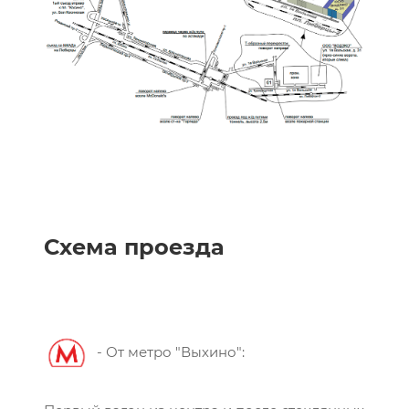
Схема проезда
- От метро "Выхино":