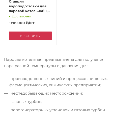
Станция
водоподготовки для
паровой котельной 1,0
м3/ч с УОО
Достаточно
996 000
₽
/шт
В КОРЗИНУ
Паровая котельная предназначена для получения
пара разной температуры и давления для:
производственных линий и процессов пищевых,
фармацевтических, химических предприятий;
нефтедобывающих месторождений;
газовых турбин;
парогенераторных установок и газовых турбин.