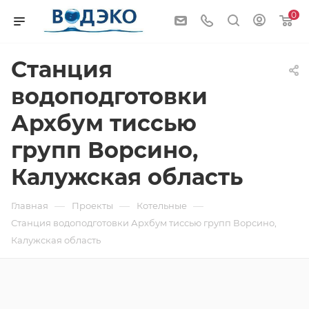
0
Станция
водоподготовки
Архбум тиссью
групп Ворсино,
Калужская область
—
—
—
Главная
Проекты
Котельные
Станция водоподготовки Архбум тиссью групп Ворсино,
Калужская область