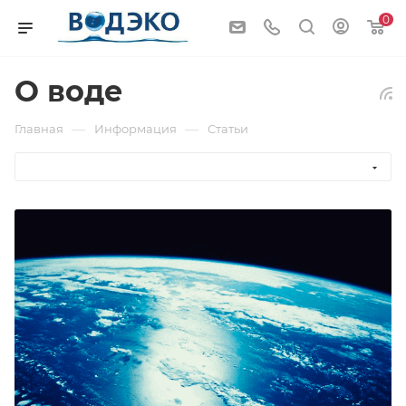
0
О воде
—
—
Главная
Информация
Статьи