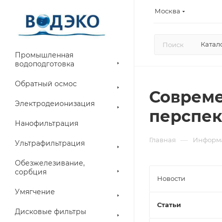
Москва
Катал
Промышленная
водоподготовка
Обратный осмос
Совреме
Электродеионизация
перспек
Нанофильтрация
—
Главная
Информ
Ультрафильтрация
Обезжелезивание,
сорбция
Новости
Умягчение
Статьи
Дисковые фильтры