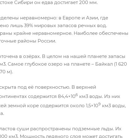
стоке Сибири он едва достигает 200 мм.
делены неравномерно: в Европе и Азии, где
ено лишь 39% мировых запасов речных вод.
траны крайне неравномерное. Наиболее обеспечены
точные районы России.
точена в озёрах. В целом на нашей планете запасы
3. Самое глубокое озеро на планете – Байкал (1 620
70 м).
скрыта под её поверхностью. В верхней
6
нтинентах содержится 84,4×10
км3 воды. Из них
9
сей земной коре содержится около 1,5×10
км3 воды,
а.
астов суши распространены подземные льды. Их
000 км3. Мощность ледяного слоя может достигать