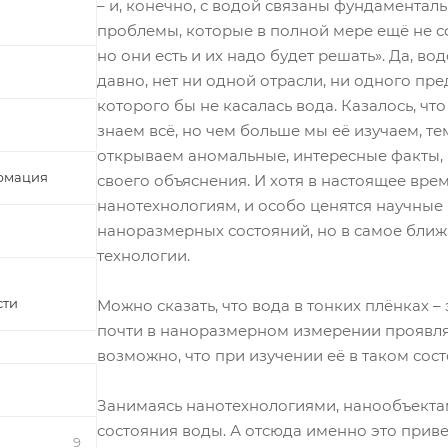
– и, конечно, с водой связаны фундаментал
проблемы, которые в полной мере ещё не 
но они есть и их надо будет решать». Да, в
давно, нет ни одной отрасли, ни одного пре
которого бы не касалась вода. Казалось, чт
знаем всё, но чем больше мы её изучаем, т
открываем аномальные, интересные факты,
рмация
своего объяснения. И хотя в настоящее вр
нанотехнологиям, и особо ценятся научные
наноразмерных состояний, но в самое ближ
технологии.
сти
Можно сказать, что вода в тонких плёнках –
почти в наноразмерном измерении проявля
возможно, что при изучении её в таком сос
Занимаясь нанотехнологиями, нанообъекта
состояния воды. А отсюда именно это прив
9