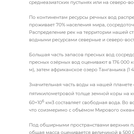
среднеазиатских пустынях или на северо-во
По континентам ресурсы речных вод распре
проживает 70% населения мира, сосредоточ
Распределение рек на территории нашей с
водными ресурсами северные и северо-вос
Большая часть запасов пресных вод сосредо
пресных озёрных вод оценивают в 176 000 км
м), затем африканское озеро Танганьика (1 4
Значительная часть воды на нашей планете 
пятикилометровой толще земной коры на ко
6
60×10
км3 составляет свободная вода. Во в
что соизмеримо с объёмом Мирового океан
Под обширными пространствами верхних пл
общая масса оценивается величиной в 500 