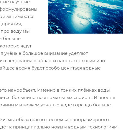
ьные научные
сформулированы,
одой занимаются
дприятия,
о про воду мы
ем больше
 которые ждут
емя учёные большое внимание уделяют
 исследования в области нанотехнологии или
айшее время будет особо цениться водные
 это нанообъект. Именно в тонких плёнках воды
ется большинство аномальных свойств. И вполне
тоянии мы можем узнать о воде гораздо больше.
ми, мы обязательно коснёмся наноразмерного
едёт к принципиально новым водным технологиям.