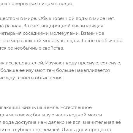
жна повернуться лицом к воде».
еством в мире. Обыкновенной воды в мире нет.
а разная. За счет водородной связи каждая
 четырьмя соседними молекулами. Взаимное
 размер сложной молекулы воды. Такое необычное
ся ее необычные свойства.
я исследователей. Изучают воду пресную, соленую,
больше ее изучают, тем больше накапливается
е ждут своего объяснения.
ивающий жизнь на Земле. Естественное
 для человека; большую часть водной массы
 вода доступна нам далеко не вся: значительная её
таится глубоко под землёй. Лишь доли процента