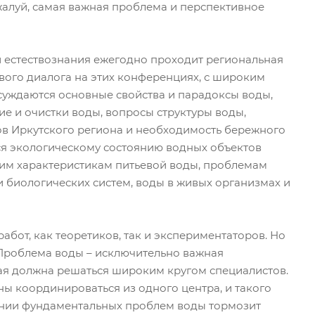
жалуй, самая важная проблема и перспективное
 естествознания ежегодно проходит региональная
вого диалога на этих конференциях, с широким
бсуждаются основные свойства и парадоксы воды,
е и очистки воды, вопросы структуры воды,
ов Иркутского региона и необходимость бережного
ся экологическому состоянию водных объектов
ким характеристикам питьевой воды, проблемам
 биологических систем, воды в живых организмах и
МЕНЕДЖЕР
ВАШ МЕНЕДЖЕР
а Емшина
Андрей Сидеряков
А
бот, как теоретиков, так и экспериментаторов. Но
9 014-83-95
+7 909 965-45-63
 Проблема воды – исключительно важная
ая должна решаться широким кругом специалистов.
ТЬ ВОПРОС
ЗАДАТЬ ВОПРОС
ны координироваться из одного центра, и такого
учении фундаментальных проблем воды тормозит