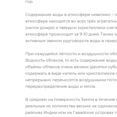
гор.
Содержание воды в атмосфере невелико – ок
атмосфере находится во всех трёх агрегатн
(капли дождя) и твёрдом (кристаллики снега
атмосфере происходит за 9-10 дней. Таким 
активным звеном круговорота воды в приро
При кажущейся лёгкости и воздушности обл
Водность облаков, то есть содержание воды в 
объёмы облаков очень велики (десятки куб
содержать в виде капель или кристалликов 
непрерывно переносятся воздушными поток
перераспределение воды и тепла.
В среднем на поверхность Земли в течение 
реальные их количества весьма не одинако
районах Индии или на Гавайских островах г