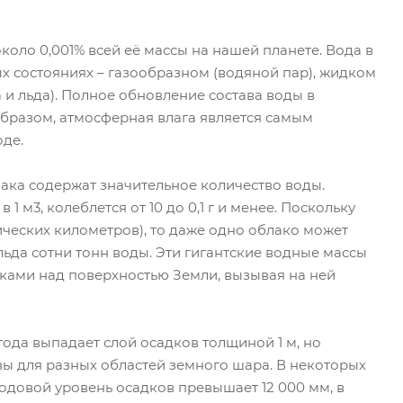
оло 0,001% всей её массы на нашей планете. Вода в
ых состояниях – газообразном (водяной пар), жидком
 и льда). Полное обновление состава воды в
образом, атмосферная влага является самым
де.
ака содержат значительное количество воды.
1 м3, колеблется от 10 до 0,1 г и менее. Поскольку
ических километров), то даже одно облако может
льда сотни тонн воды. Эти гигантские водные массы
ами над поверхностью Земли, вызывая на ней
года выпадает слой осадков толщиной 1 м, но
вы для разных областей земного шара. В некоторых
одовой уровень осадков превышает 12 000 мм, в