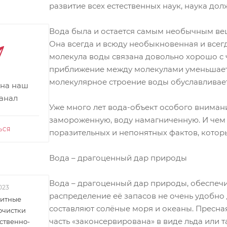
развитие всех естественных наук, наука дол
Вода была и остается самым необычным вещ
Она всегда и всюду необыкновенная и всегд
молекула воды связана довольно хорошо с
приближение между молекулами уменьшает
молекулярное строение воды обуславливает
 на наш
канал
Уже много лет вода-объект особого внимани
замороженную, воду намагниченную. И чем 
ЬСЯ
поразительных и непонятных фактов, которы
Вода – драгоценный дар природы
Вода – драгоценный дар природы, обеспеч
023
распределение её запасов не очень удобно
итные
составляют солёные моря и океаны. Пресная
очистки
часть «законсервирована» в виде льда или 
ственно-