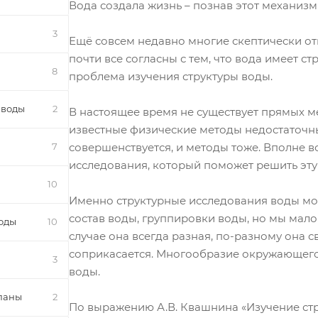
Вода создала жизнь – познав этот механизм
3
Ещё совсем недавно многие скептически от
почти все согласны с тем, что вода имеет с
8
проблема изучения структуры воды.
 воды
2
В настоящее время не существует прямых ме
известные физические методы недостаточны,
совершенствуется, и методы тоже. Вполне 
7
исследования, который поможет решить эту
10
Именно структурные исследования воды мог
состав воды, группировки воды, но мы мало 
оды
10
случае она всегда разная, по-разному она с
соприкасается. Многообразие окружающего
3
воды.
паны
2
По выражению А.В. Квашнина «Изучение ст