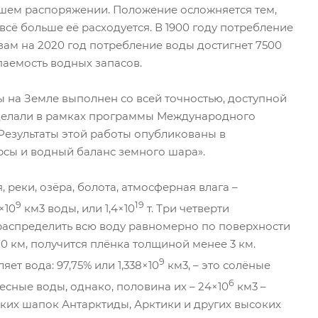
ашем распоряжении. Положение осложняется тем,
 всё больше её расходуется. В 1900 году потребление
зам на 2020 год потребление воды достигнет 7500
аемость водных запасов.
ы на Земле выполнен со всей точностью, доступной
оделали в рамках программы Международного
. Результаты этой работы опубликованы в
сы и водный баланс земного шара».
, реки, озёра, болота, атмосферная влага –
9
19
×10
км3 воды, или 1,4×10
т. Три четверти
распределить всю воду равномерно по поверхности
0 км, получится плёнка толщиной менее 3 км.
9
ет вода: 97,75% или 1,338×10
км3, – это солёные
6
есные воды, однако, половина их – 24×10
км3 –
ских шапок Антарктиды, Арктики и других высоких