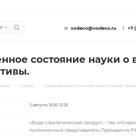
ог
vodeco@vodeco.ru
+7 
нное состояние науки о 
тивы.
—
—
ация
Статьи
Современное состояние науки о воде. Проб
2 августа 2020 12:25
«Вода стратегический продукт, – так отозвал
полномочный представитель Президента РФ