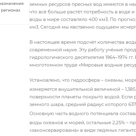
 назначения
земных ресурсов пресных вод имеются в н
 регионах
что всё больше растёт потребность в воде и
воды в мире составляло 400 км3. По прогно
км3. Сегодня мы явственно ощущаем исчерп
В настоящее время подсчёт количества вод
современной науке. Эту работу учёные пр
гидрологического десятилетия 1964–1974 гг
многотомном труде «Мировые водные ресур
Установлено, что гидросфера – океаны, моря
измеряется внушительной величиной – 1,385
поверхности планеты покрыто водой. Если 
земного шара, средний радиус которого 637
Основную часть водного потенциала составля
воды океанов и морей, остальные 2,25% – пр
«законсервирована» в виде ледяных гигант