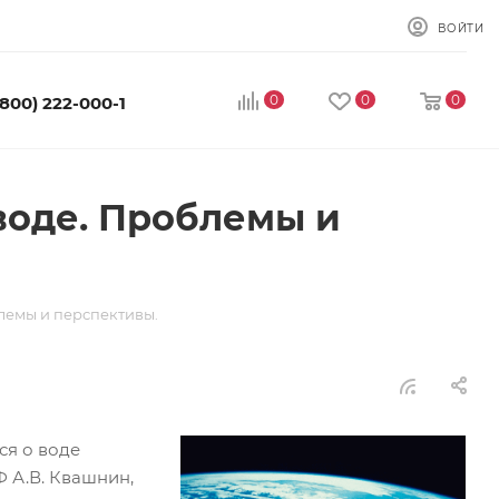
ВОЙТИ
0
0
0
(800) 222-000-1
воде. Проблемы и
лемы и перспективы.
ся о воде
 А.В. Квашнин,