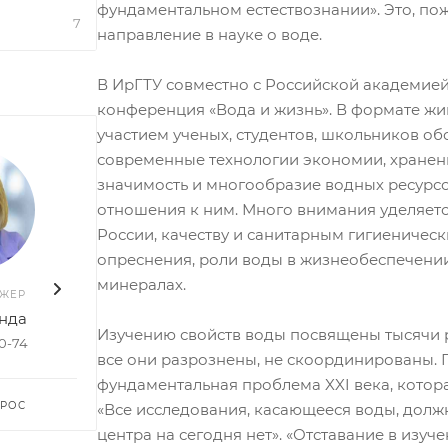
фундаментальном естествознании». Это, по
7
направление в науке о воде.
В ИрГТУ совместно с Российской академией
конференция «Вода и жизнь». В формате жи
участием ученых, студентов, школьников о
современные технологии экономии, хранени
значимость и многообразие водных ресурс
отношения к ним. Много внимания уделяет
России, качеству и санитарным гигиеничес
опреснения, роли воды в жизнеобеспечении
минералах.
ДЖЕР
ВАШ МЕНЕДЖЕР
ВАШ 
нда
Руслан Насибуллин
Елен
Изучению свойств воды посвящены тысячи ра
50-74
+7 903 578-27-20
+7 96
все они разрознены, не скоординированы.
фундаментальная проблема XXI века, котор
ПРОС
ЗАДАТЬ ВОПРОС
ЗАДА
«Все исследования, касающееся воды, долж
центра на сегодня нет». «Отставание в из