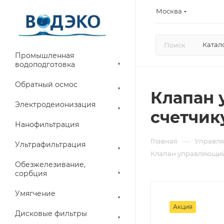
Москва
Катал
Промышленная
водоподготовка
Обратный осмос
Клапан 
Электродеионизация
счетчику
Нанофильтрация
—
Главная
Управля
Ультрафильтрация
Клапан управляющий R
Обезжелезивание,
сорбция
Умягчение
Акция
Дисковые фильтры