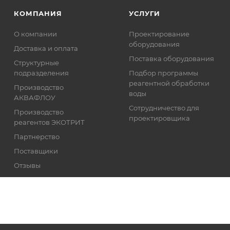
КОМПАНИЯ
УСЛУГИ
О компании
Проектирование
оборудования
Доставка и оплата
Поставка оборудования
Структурные
подразделения
Подбор программы
реагентной обработки
Производство
воды
АКВАФЛОУ
Сотрудничество для
Производство
проектировщика
реагентов ЭКОТРИТ
Партнерство
Поставщики
Отзывы
Реквизиты