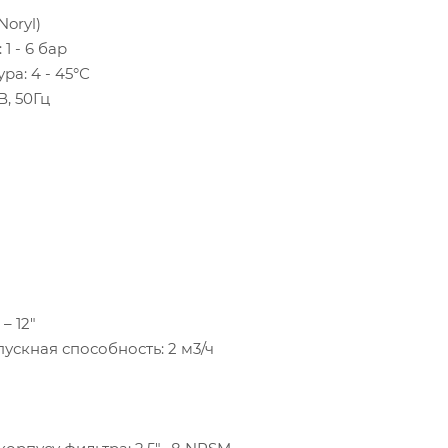
Noryl)
1 - 6 бар
ра: 4 - 45°С
В, 50Гц
– 12"
скная способность: 2 м3/ч