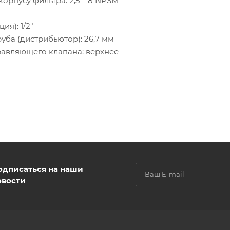
орпусу фильтра: 2,5"- 8 NPSM
я): 1/2"
ба (дистрибьютор): 26,7 мм
авляющего клапана: верхнее
одписаться на наши
овости