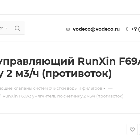
ог
vodeco@vodeco.ru
+7 
управляющий RunXin F69
 2 м3/ч (противоток)
—
ющие клапаны систем очистки воды и фильтров
unXin F69A3 умягчитель по счетчику 2 м3/ч (противоток)