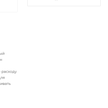
ный
ан
 расходу
Для
ивать