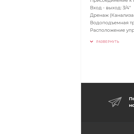
Присоединение к к
Вход - выход: 3/4"
Дренаж (Канализаци
Водоподъемная тру
Расположение упр
П
н