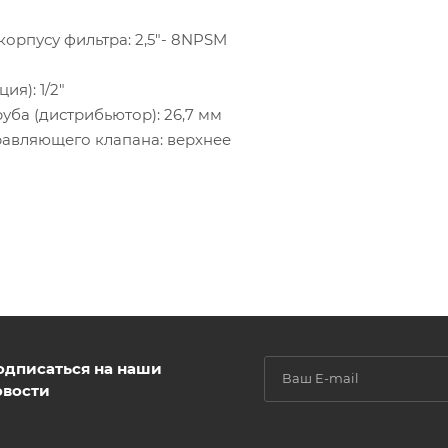
орпусу фильтра: 2,5"- 8NPSM
я): 1/2"
ба (дистрибьютор): 26,7 мм
авляющего клапана: верхнее
одписаться на наши
овости