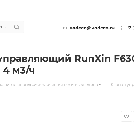
ог
vodeco@vodeco.ru
+7 
управляющий RunXin F63C
 4 м3/ч
—
ющие клапаны систем очистки воды и фильтров
Клапан упр