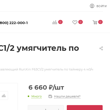
ВОЙТИ
0
0
0
(800) 222-000-1
1/2 умягчитель по
авляющий RunXin F63C1/2 умягчитель по таймеру 4 м3/ч
6 660
₽
/шт
Много
Нашли дешевле?