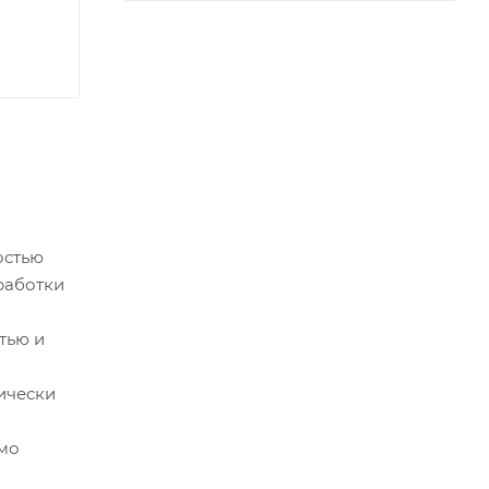
остью
работки
тью и
ически
мо