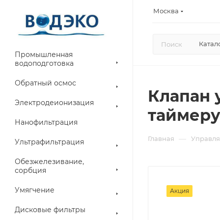
Москва
Катал
Промышленная
водоподготовка
Обратный осмос
Клапан 
Электродеионизация
таймеру
Нанофильтрация
—
Главная
Управля
Ультрафильтрация
Обезжелезивание,
сорбция
Умягчение
Акция
Дисковые фильтры