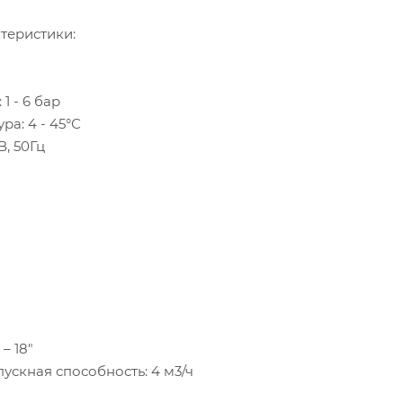
теристики:
1 - 6 бар
ра: 4 - 45°С
В, 50Гц
– 18"
скная способность: 4 м3/ч