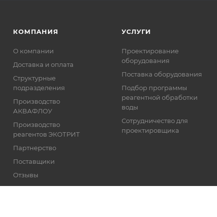
КОМПАНИЯ
УСЛУГИ
О компании
Проектирование
оборудования
Доставка и оплата
Поставка оборудования
Структурные
подразделения
Подбор программы
реагентной обработки
Производство
воды
АКВАФЛОУ
Сотрудничество для
Производство
проектировщика
реагентов ЭКОТРИТ
Партнерство
Поставщики
Отзывы
Реквизиты