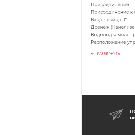
Присоединение
Присоединение к к
Вход - выход: 1"
Дренаж (Канализаци
Водоподъемная тру
Расположение упр
П
н