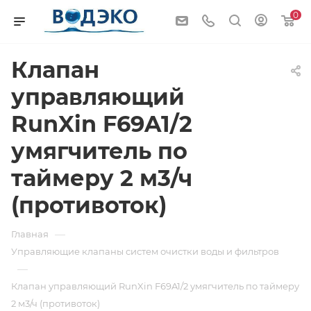
0
Клапан
управляющий
RunXin F69A1/2
умягчитель по
таймеру 2 м3/ч
(противоток)
—
Главная
Управляющие клапаны систем очистки воды и фильтров
—
Клапан управляющий RunXin F69A1/2 умягчитель по таймеру
2 м3/ч (противоток)