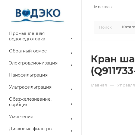
Москва
Катал
Промышленная
водоподготовка
Обратный осмос
Кран ша
Электродеионизация
(Q911733
Нанофильтрация
—
Главная
Управля
Ультрафильтрация
Обезжелезивание,
сорбция
Умягчение
Дисковые фильтры