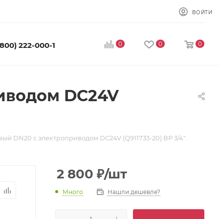
ВОЙТИ
0
0
0
(800) 222-000-1
иводом DC24V
ый DN20 с электроприводом DC24V (Q911733-20) ВР 3/4"
2 800
₽
/шт
Много
Нашли дешевле?