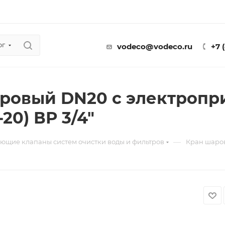
ог
vodeco@vodeco.ru
+7 
ровый DN20 с электропр
-20) ВР 3/4"
—
ющие клапаны систем очистки воды и фильтров
Кран шаров