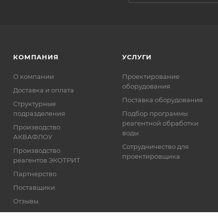
КОМПАНИЯ
УСЛУГИ
О компании
Проектирование
оборудования
Доставка и оплата
Поставка оборудования
Структурные
подразделения
Подбор программы
реагентной обработки
Производство
воды
АКВАФЛОУ
Сотрудничество для
Производство
проектировщика
реагентов ЭКОТРИТ
Партнерство
Поставщики
Отзывы
Реквизиты