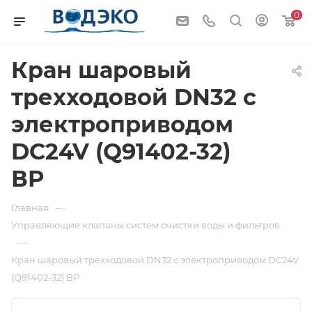
0
Кран шаровый
трехходовой DN32 с
электроприводом
DC24V (Q91402-32)
ВР
—
Главная
Управляющие клапаны систем очистки воды и фильтров
—
Кран шаровый трехходовой DN32 с электроприводом DC24V
(Q91402-32) ВР