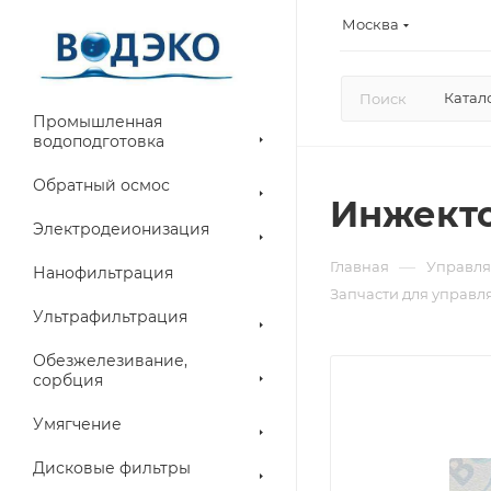
Москва
Катал
Промышленная
водоподготовка
Обратный осмос
Инжекто
Электродеионизация
—
Главная
Управля
Нанофильтрация
Запчасти для управл
Ультрафильтрация
Обезжелезивание,
сорбция
Умягчение
Дисковые фильтры