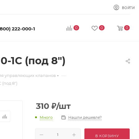
ВОЙТИ
0
0
0
(800) 222-000-1
-1С (под 8")
—
для управляющих клапанов
(под 8")
310
₽
/шт
Много
Нашли дешевле?
В КОРЗИНУ