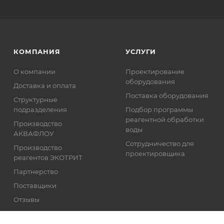
КОМПАНИЯ
УСЛУГИ
О компании
Проектирование
оборудования
Доставка и оплата
Поставка оборудования
Структурные
подразделения
Подбор программы
реагентной обработки
Производство
воды
АКВАФЛОУ
Сотрудничество для
Производство
проектировщика
реагентов ЭКОТРИТ
Партнерство
Поставщики
Отзывы
Реквизиты