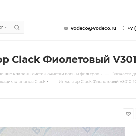
ог
vodeco@vodeco.ru
+7 
р Clack Фиолетовый V3010
—
ющие клапаны систем очистки воды и фильтров
Запчасти 
—
яющих клапанов Clack
Инжектор Clack Фиолетовый V3010-1С 