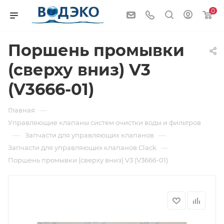
0
Поршень промывки
(сверху вниз) V3
(V3666-01)
—
Главная
Управляющие клапаны систем очистки воды и фильтров
—
—
Запчасти для управляющих клапанов
—
Запчасти для управляющих клапанов Clack
Поршень промывки (сверху вниз) V3 (V3666-01)