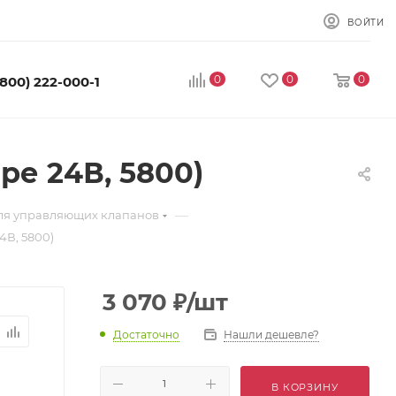
ВОЙТИ
0
0
0
(800) 222-000-1
ре 24В, 5800)
—
для управляющих клапанов
4В, 5800)
3 070
₽
/шт
Достаточно
Нашли дешевле?
В КОРЗИНУ