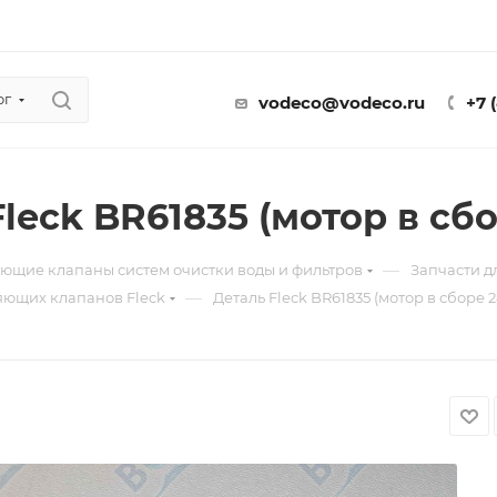
ог
vodeco@vodeco.ru
+7 
leck BR61835 (мотор в сбо
—
ющие клапаны систем очистки воды и фильтров
Запчасти 
—
яющих клапанов Fleck
Деталь Fleck BR61835 (мотор в сборе 2