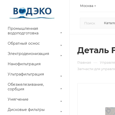
Москва
Катал
Промышленная
водоподготовка
Обратный осмос
Деталь F
Электродеионизация
—
Главная
Управля
Нанофильтрация
Запчасти для управл
Ультрафильтрация
Обезжелезивание,
сорбция
Умягчение
Дисковые фильтры