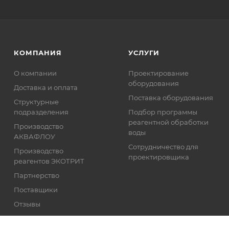
КОМПАНИЯ
УСЛУГИ
О компании
Проектирование
оборудования
Доставка и оплата
Поставка оборудования
Структурные
подразделения
Подбор программы
реагентной обработки
Производство
воды
АКВАФЛОУ
Сотрудничество для
Производство
проектировщика
реагентов ЭКОТРИТ
Партнерство
Поставщики
Отзывы
Реквизиты