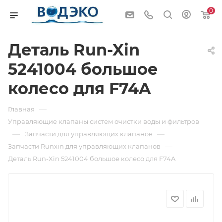
0
Деталь Run-Xin
5241004 большое
колесо для F74A
—
Главная
Управляющие клапаны систем очистки воды и фильтров
—
—
Запчасти для управляющих клапанов
—
Запчасти Runxin для управляющих клапанов
Деталь Run-Xin 5241004 большое колесо для F74A