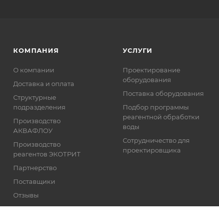
КОМПАНИЯ
УСЛУГИ
О компании
Проектирование
оборудования
Доставка и оплата
Поставка оборудования
Структурные
подразделения
Подбор программы
реагентной обработки
Производство
воды
АКВАФЛОУ
Сотрудничество для
Производство
проектировщика
реагентов ЭКОТРИТ
Партнерство
Поставщики
Отзывы
Реквизиты