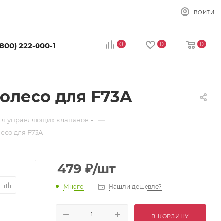
ВОЙТИ
0
0
0
(800) 222-000-1
колесо для F73A
—
для управляющих клапанов
лесо для F73A
479
₽
/шт
Много
Нашли дешевле?
В КОРЗИНУ