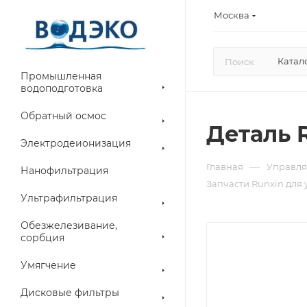
Москва
Катал
Промышленная
водоподготовка
Обратный осмос
Деталь 
Электродеионизация
—
Главная
Управля
Нанофильтрация
Запчасти Runxin для
Ультрафильтрация
Обезжелезивание,
сорбция
Умягчение
Дисковые фильтры