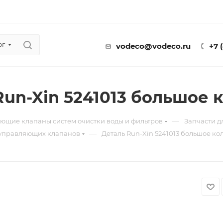
ог
vodeco@vodeco.ru
+7 
Run-Xin 5241013 большое 
—
ющие клапаны систем очистки воды и фильтров
Запчасти 
—
 управляющих клапанов
Деталь Run-Xin 5241013 большое ко