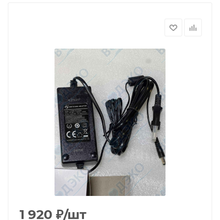
1 920
₽
/шт