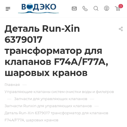
0
Деталь Run-Xin
6379017
трансформатор для
клапанов F74A/F77A,
шаровых кранов
—
Главная
Управляющие клапаны систем очистки воды и фильтров
—
—
Запчасти для управляющих клапанов
—
Запчасти Runxin для управляющих клапанов
Деталь Run-Xin 6379017 трансформатор для клапанов
F74A/F77A, шаровых кранов