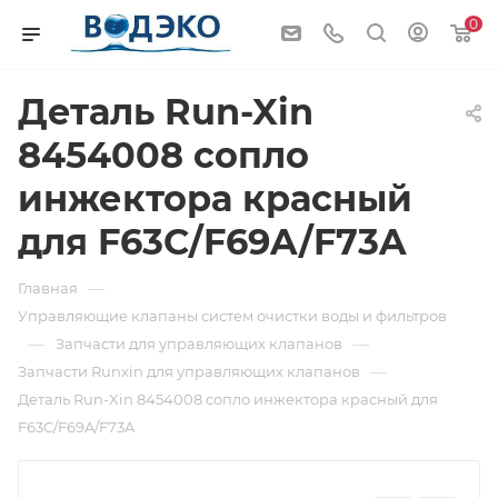
0
Деталь Run-Xin
8454008 сопло
инжектора красный
для F63C/F69A/F73A
—
Главная
Управляющие клапаны систем очистки воды и фильтров
—
—
Запчасти для управляющих клапанов
—
Запчасти Runxin для управляющих клапанов
Деталь Run-Xin 8454008 сопло инжектора красный для
F63C/F69A/F73A