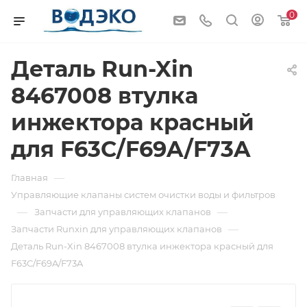
0
Деталь Run-Xin
8467008 втулка
инжектора красный
для F63C/F69A/F73A
—
Главная
Управляющие клапаны систем очистки воды и фильтров
—
—
Запчасти для управляющих клапанов
—
Запчасти Runxin для управляющих клапанов
Деталь Run-Xin 8467008 втулка инжектора красный для
F63C/F69A/F73A