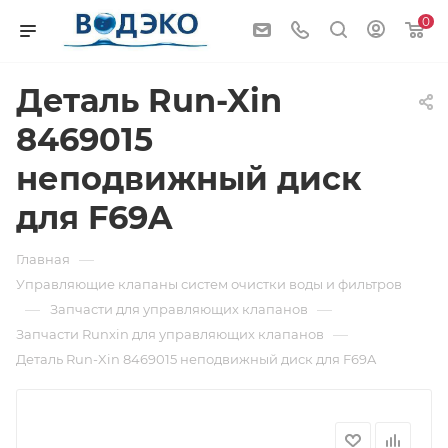
0
Деталь Run-Xin
8469015
неподвижный диск
для F69A
—
Главная
Управляющие клапаны систем очистки воды и фильтров
—
—
Запчасти для управляющих клапанов
—
Запчасти Runxin для управляющих клапанов
Деталь Run-Xin 8469015 неподвижный диск для F69A