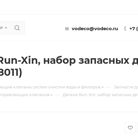
ог
vodeco@vodeco.ru
+7 
Run-Xin, набор запасных 
8011)
—
ющие клапаны систем очистки воды и фильтров
Запчасти 
—
 управляющих клапанов
Детали Run-Xin, набор запасных дет