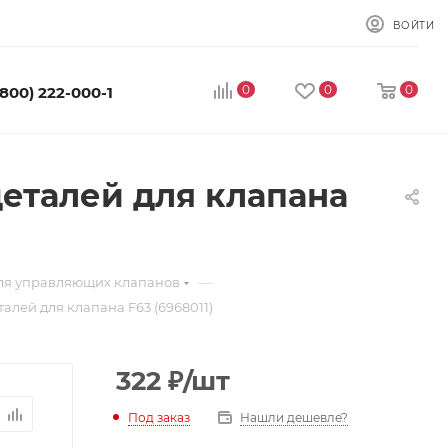
ВОЙТИ
0
0
0
(800) 222-000-1
деталей для клапана
—
для управляющих клапанов
алей для клапана F63 (6968011)
322
₽
/шт
Под заказ
Нашли дешевле?