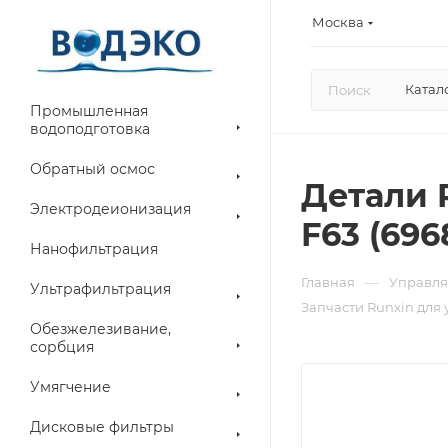
Москва
Катал
Промышленная
водоподготовка
Обратный осмос
Детали 
Электродеионизация
F63 (696
Нанофильтрация
—
Главная
Управля
Ультрафильтрация
Запчасти Runxin для
Обезжелезивание,
сорбция
Умягчение
Дисковые фильтры