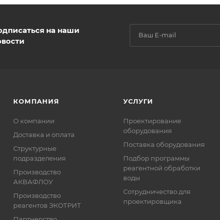
одписаться на наши
овости
КОМПАНИЯ
УСЛУГИ
О компании
Проектирование
оборудования
Доставка и оплата
Поставка оборудования
Структурные
подразделения
Подбор программы
реагентной обработки
Производство
воды
АКВАФЛОУ
Сотрудничество для
Производство
проектировщика
реагентов ЭКОТРИТ
Партнерство