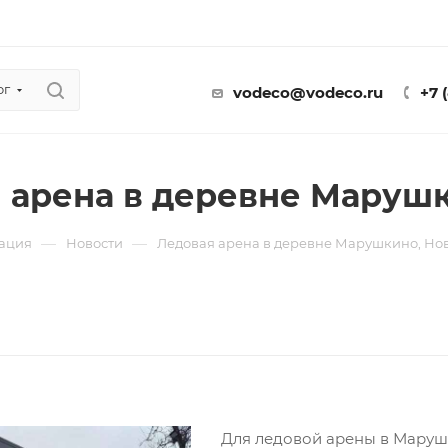
ог
vodeco@vodeco.ru
+7 
 арена в деревне Марушк
—
—
ация
Новости
Ледовая арена в деревне Марушкино, Но
Для ледовой арены в Маруш