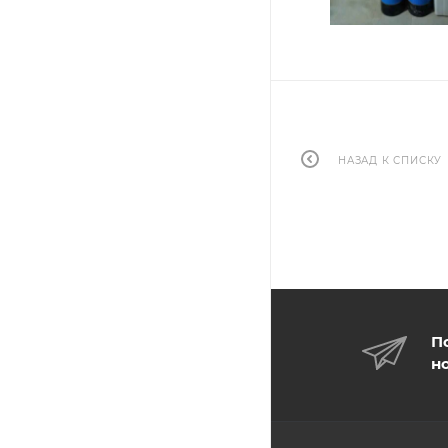
НАЗАД К СПИСКУ
П
н