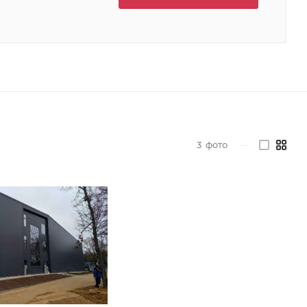
3
фото
—